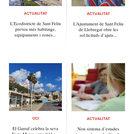
ACTUALITAT
ACTUALITAT
L’Ecodistricte de Sant Feliu
L’Ajuntament de Sant Feliu
preveu més habitatge,
de Llobregat obre les
equipaments i zones...
sol·licituds d’ajuts...
OCI
ACTUALITAT
El Garraf celebra la seva
Nou sistema d’estades
Festa Major entre l’11 i...