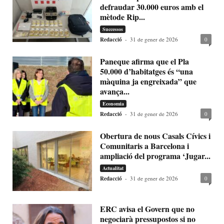
defraudar 30.000 euros amb el
mètode Rip...
Successos
Redacció
-
31 de gener de 2026
0
Paneque afirma que el Pla
50.000 d’habitatges és “una
màquina ja engreixada” que
avança...
Economia
Redacció
-
31 de gener de 2026
0
Obertura de nous Casals Cívics i
Comunitaris a Barcelona i
ampliació del programa ‘Jugar...
Actualitat
Redacció
-
31 de gener de 2026
0
ERC avisa el Govern que no
negociarà pressupostos si no