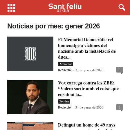
Noticias por mes: gener 2026
El Memorial Democràtic ret
homenatge a víctimes del
nazisme amb la instal·lació de
dues...
Actualitat
Redacció
-
31 de gener de 2026
0
Vox carrega contra les ZBE:
“Volem sortir amb el cotxe que
ens doni la...
Política
Redacció
-
31 de gener de 2026
0
Detingut un home de 49 anys