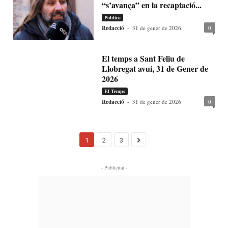
“s’avança” en la recaptació...
Política
Redacció
-
31 de gener de 2026
0
El temps a Sant Feliu de
Llobregat avui, 31 de Gener de
2026
El Temps
Redacció
-
31 de gener de 2026
0
1
2
3
- Publicitat -