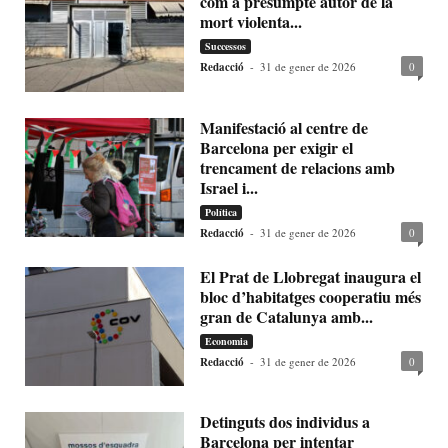
com a presumpte autor de la
mort violenta...
Successos
Redacció
-
31 de gener de 2026
0
Manifestació al centre de
Barcelona per exigir el
trencament de relacions amb
Israel i...
Política
Redacció
-
31 de gener de 2026
0
El Prat de Llobregat inaugura el
bloc d’habitatges cooperatiu més
gran de Catalunya amb...
Economia
Redacció
-
31 de gener de 2026
0
Detinguts dos individus a
Barcelona per intentar