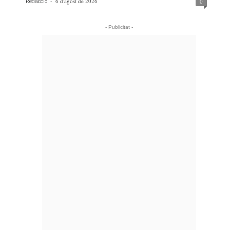
-
6 d'agost de 2026
0
Redacció
- Publicitat -