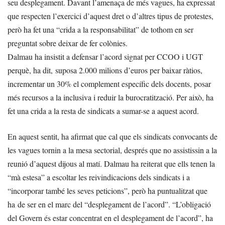
seu desplegament. Davant l’amenaça de més vagues, ha expressat
que respecten l’exercici d’aquest dret o d’altres tipus de protestes,
però ha fet una “crida a la responsabilitat” de tothom en ser
preguntat sobre deixar de fer colònies.
Dalmau ha insistit a defensar l’acord signat per CCOO i UGT
perquè, ha dit, suposa 2.000 milions d’euros per baixar ràtios,
incrementar un 30% el complement específic dels docents, posar
més recursos a la inclusiva i reduir la burocratització. Per això, ha
fet una crida a la resta de sindicats a sumar-se a aquest acord.
En aquest sentit, ha afirmat que cal que els sindicats convocants de
les vagues tornin a la mesa sectorial, després que no assistissin a la
reunió d’aquest dijous al matí. Dalmau ha reiterat que ells tenen la
“mà estesa” a escoltar les reivindicacions dels sindicats i a
“incorporar també les seves peticions”, però ha puntualitzat que
ha de ser en el marc del “desplegament de l’acord”. “L’obligació
del Govern és estar concentrat en el desplegament de l’acord”, ha