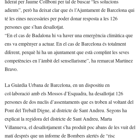
liderat per Jaume Collboni per tal de buscar “les solucions
adients”, però ha deixat clar que és l’Ajuntament de Barcelona qui
té les eines necessàries per poder donar resposta a les 126
persones que s’han desallotjat.
“En el cas de Badalona hi va haver una emergència climàtica que
ens va empènyer a actuar. En el cas de Barcelona és totalment
diferent, perquè hi ha un ajuntament que està complint les seves
competències en l’àmbit del sensellarisme”, ha remarcat Martínez
Bravo.
La Guàrdia Urbana de Barcelona, en un dispositiu en
col·laboració amb els Mossos d’Esquadra, ha desallotjat 126
persones de dos nuclis d’assentaments que es troben al voltant del
Pont del Treball Digne, al districte de Sant Andreu. Segons ha
explicat la regidora del districte de Sant Andreu, Marta
Villanueva, el desallotjament s’ha produït poc abans de les vuit del
matí després que un informe de Bombers alertés de “risc