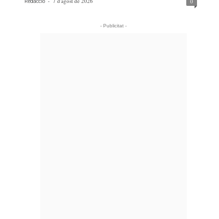
-
7 d'agost de 2026
0
Redacció
- Publicitat -