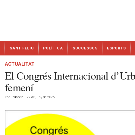
N
SANT FELIU
POLÍTICA
SUCCESSOS
ESPORTS
o
t
í
ACTUALITAT
c
El Congrés Internacional d’Urb
i
e
femení
s
d
Por
Redacció
-
29 de juny de 2026
e
S
a
n
t
F