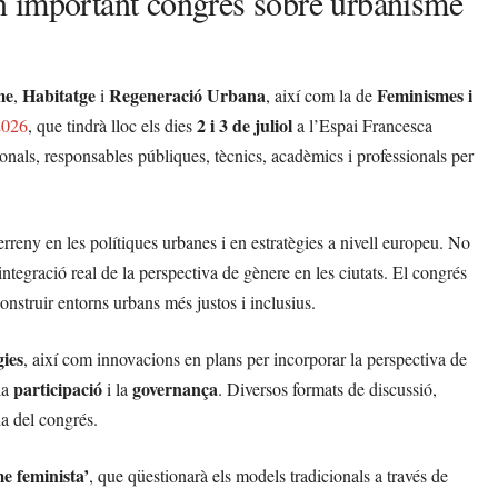
n important congrés sobre urbanisme
me
Habitatge
Regeneració Urbana
Feminismes i
,
i
, així com la de
2 i 3 de juliol
2026
, que tindrà lloc els dies
a l’Espai Francesca
nals, responsables públiques, tècnics, acadèmics i professionals per
rreny en les polítiques urbanes i en estratègies a nivell europeu. No
integració real de la perspectiva de gènere en les ciutats. El congrés
onstruir entorns urbans més justos i inclusius.
ies
, així com innovacions en plans per incorporar la perspectiva de
participació
governança
la
i la
. Diversos formats de discussió,
ia del congrés.
e feminista’
, que qüestionarà els models tradicionals a través de