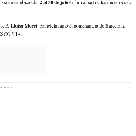
2 al 30 de juliol
tarà en exhibició del
i forma part de les iniciatives de
Lluïsa Moret
tació,
, coincidint amb el nomenament de Barcelona
NESCO-UIA.
comanem -