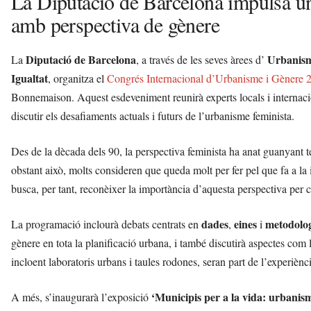
La Diputació de Barcelona impulsa u
amb perspectiva de gènere
Diputació de Barcelona
Urbanis
La
, a través de les seves àrees d’
Igualtat
, organitza el
Congrés Internacional d’Urbanisme i Gènere 
Bonnemaison. Aquest esdeveniment reunirà experts locals i internacio
discutir els desafiaments actuals i futurs de l’urbanisme feminista.
Des de la dècada dels 90, la perspectiva feminista ha anat guanyant te
obstant això, molts consideren que queda molt per fer pel que fa a la 
busca, per tant, reconèixer la importància d’aquesta perspectiva per c
dades
eines
metodolog
La programació inclourà debats centrats en
,
i
gènere en tota la planificació urbana, i també discutirà aspectes com 
incloent laboratoris urbans i taules rodones, seran part de l’experiènc
‘Municipis per a la vida: urbanism
A més, s’inaugurarà l’exposició