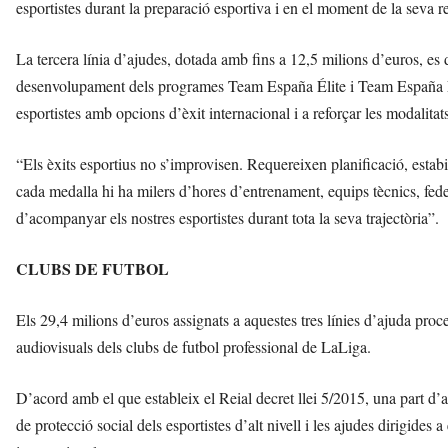
esportistes durant la preparació esportiva i en el moment de la seva r
La tercera línia d’ajudes, dotada amb fins a 12,5 milions d’euros, es 
desenvolupament dels programes Team España Élite i Team España Es
esportistes amb opcions d’èxit internacional i a reforçar les modalitat
“Els èxits esportius no s’improvisen. Requereixen planificació, estabil
cada medalla hi ha milers d’hores d’entrenament, equips tècnics, fe
d’acompanyar els nostres esportistes durant tota la seva trajectòria”.
CLUBS DE FUTBOL
Els 29,4 milions d’euros assignats a aquestes tres línies d’ajuda proc
audiovisuals dels clubs de futbol professional de LaLiga.
D’acord amb el que estableix el Reial decret llei 5/2015, una part d’
de protecció social dels esportistes d’alt nivell i les ajudes dirigide