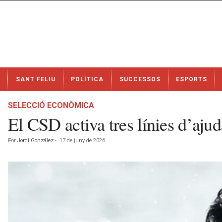
N
SANT FELIU
POLÍTICA
SUCCESSOS
ESPORTS
o
t
í
SELECCIÓ ECONÒMICA
c
El CSD activa tres línies d’ajud
i
e
Por
Jordi González
-
17 de juny de 2026
s
d
e
S
a
n
t
F