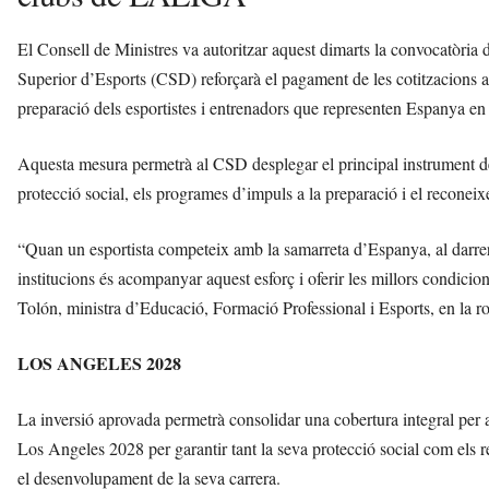
El Consell de Ministres va autoritzar aquest dimarts la convocatòria 
Superior d’Esports (CSD) reforçarà el pagament de les cotitzacions a la
preparació dels esportistes i entrenadors que representen Espanya en
Aquesta mesura permetrà al CSD desplegar el principal instrument de su
protecció social, els programes d’impuls a la preparació i el reconeixe
“Quan un esportista competeix amb la samarreta d’Espanya, al darrere h
institucions és acompanyar aquest esforç i oferir les millors condici
Tolón, ministra d’Educació, Formació Professional i Esports, en la r
LOS ANGELES 2028
La inversió aprovada permetrà consolidar una cobertura integral per als
Los Angeles 2028 per garantir tant la seva protecció social com els r
el desenvolupament de la seva carrera.