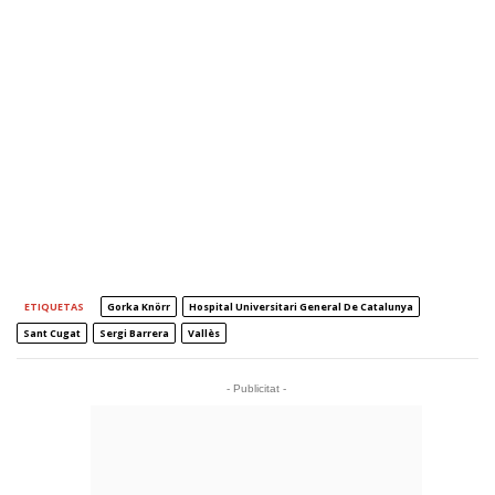
ETIQUETAS
Gorka Knörr
Hospital Universitari General De Catalunya
Sant Cugat
Sergi Barrera
Vallès
- Publicitat -