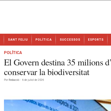
N
SANT FELIU
POLÍTICA
SUCCESSOS
ESPORTS
o
t
í
POLÍTICA
c
El Govern destina 35 milions d’e
i
e
conservar la biodiversitat
s
d
Por
Redacció
-
6 de juliol de 2026
e
S
a
n
t
F