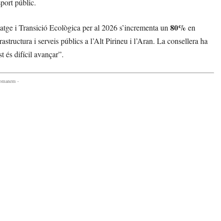
sport públic.
80%
itatge i Transició Ecològica per al 2026 s’incrementa un
en
rastructura i serveis públics a l’Alt Pirineu i l’Aran. La consellera ha
 és difícil avançar”.
comanem -