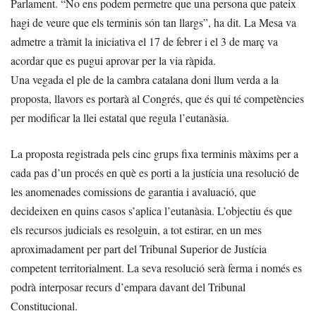
Parlament. “No ens podem permetre que una persona que pateix
hagi de veure que els terminis són tan llargs”, ha dit. La Mesa va
admetre a tràmit la iniciativa el 17 de febrer i el 3 de març va
acordar que es pugui aprovar per la via ràpida.
Una vegada el ple de la cambra catalana doni llum verda a la
proposta, llavors es portarà al Congrés, que és qui té competències
per modificar la llei estatal que regula l’eutanàsia.
La proposta registrada pels cinc grups fixa terminis màxims per a
cada pas d’un procés en què es porti a la justícia una resolució de
les anomenades comissions de garantia i avaluació, que
decideixen en quins casos s’aplica l’eutanàsia. L’objectiu és que
els recursos judicials es resolguin, a tot estirar, en un mes
aproximadament per part del Tribunal Superior de Justícia
competent territorialment. La seva resolució serà ferma i només es
podrà interposar recurs d’empara davant del Tribunal
Constitucional.