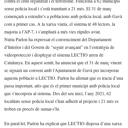
contra el crim organitzat i el terrorisme. Funciona a 62 municipis
sense policia local i s’està tramitant a 21 més. El 31 de març
començarà a estendre’s a poblacions amb policia local, amb Gavà
com a primer cas. A la xarxa viaria, el sistema té 48 lectors, la
majoria a l’AP-7, i s’ampliarà a més vies ràpides aviat.
Núria Parlon ha expressat el convenciment del Departament
d’Interior i del Govern de “seguir avançant” en l’estratègia de
videoprotecció i desplegar el sistema LECTIO arreu de
Catalunya. En aquest sentit, ha anunciat que el 31 de març vinent
se signarà un conveni amb l’Ajuntament de Gavà per incorporar
aquesta població a LECTIO. Parlon ha afirmat que es tracta d’una
passa important, atès que és el primer municipi amb policia local
que s’incorpora al sistema. Des del seu inici, l’any 2021, 62
localitats sense policia local s’han adherit al projecte i 21 més es
troben en procés de sumar-s’hi.
En paral·lel, Parlon ha explicat que LECTIO disposa d’una xarxa