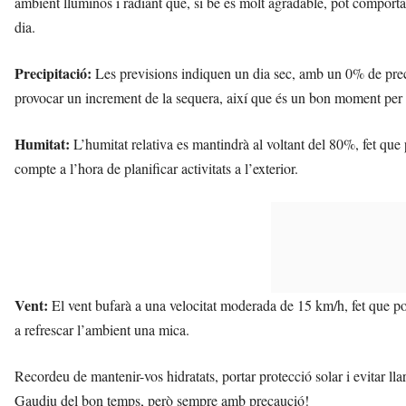
ambient lluminós i radiant que, si bé és molt agradable, pot comportar
dia.
Precipitació:
Les previsions indiquen un dia sec, amb un 0% de preci
provocar un increment de la sequera, així que és un bon moment per s
Humitat:
L’humitat relativa es mantindrà al voltant del 80%, fet que 
compte a l’hora de planificar activitats a l’exterior.
Vent:
El vent bufarà a una velocitat moderada de 15 km/h, fet que po
a refrescar l’ambient una mica.
Recordeu de mantenir-vos hidratats, portar protecció solar i evitar ll
Gaudiu del bon temps, però sempre amb precaució!