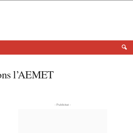
egons l’AEMET
- Publicitat -