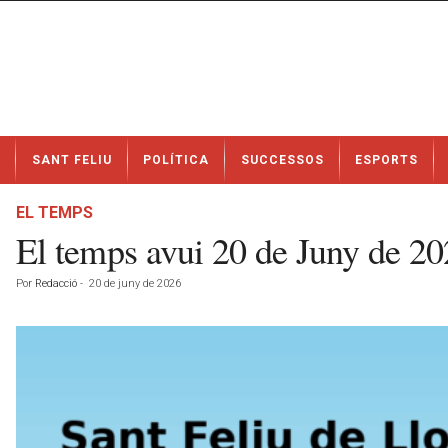
N
SANT FELIU
POLÍTICA
SUCCESSOS
ESPORTS
o
t
í
EL TEMPS
c
El temps avui 20 de Juny de 2
i
e
Por
Redacció
-
20 de juny de 2026
s
d
e
S
a
n
t
F