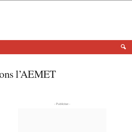
egons l’AEMET
- Publicitat -