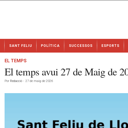
N
SANT FELIU
POLÍTICA
SUCCESSOS
ESPORTS
o
t
í
EL TEMPS
c
El temps avui 27 de Maig de 2
i
e
Por
Redacció
-
27 de maig de 2026
s
d
e
S
a
n
t
F