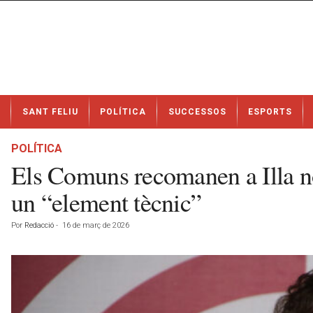
N
SANT FELIU
POLÍTICA
SUCCESSOS
ESPORTS
o
t
í
POLÍTICA
c
Els Comuns recomanen a Illa no 
i
e
un “element tècnic”
s
d
Por
Redacció
-
16 de març de 2026
e
S
a
n
t
F