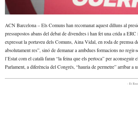
ACN Barcelona – Els Comuns han recomanat aquest dilluns al president
pressupostos abans del debat de divendres i han fet una crida a ERC 
expressat la portaveu dels Comuns, Aina Vidal, en roda de premsa des
absolutament res”, sinó de demanar a ambdues formacions no regir-se 
l’Estat com el català faran “la feina que els pertoca” per aconseguir 
Parlament, a diferència del Congrés, “hauria de permetre” arribar a u
- Et Re