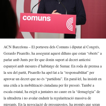
ACN Barcelona – El portaveu dels Comuns i diputat al Congrés,
Gerardo Pisarello, ha assegurat aquest dilluns que estan “oberts” a
parlar amb Junts per fer que donin suport al decret anticrisi
espanyol amb mesures d’habitatge de Sumar. En roda de premsa a
la seu del partit, Pisarello ha apel·lat a la “responsabilitat” per
aprovar un decret que no és “partidista”. En paral·lel, ha insistit en
una crida a la mobilització ciutadana per fer pressió. També a
escala estatal, ha exigit a juntaires no caure en la “demagògia” de
la ultradreta i no avalar endurir la regularització massiva de
migrants. En la negociació de pressupostos, ha promès que seran