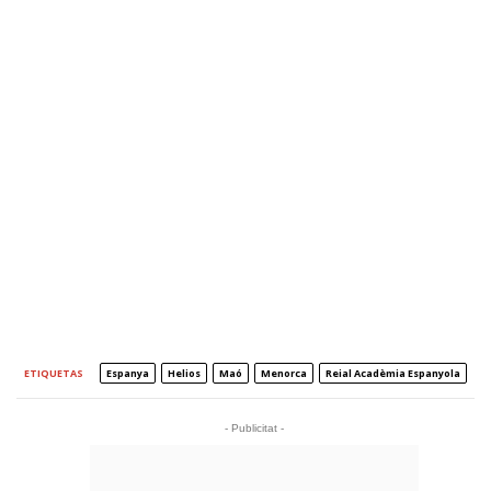
ETIQUETAS
Espanya
Helios
Maó
Menorca
Reial Acadèmia Espanyola
- Publicitat -