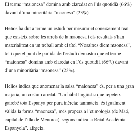
El terme “maionesa” domina amb claredat en l’ús quotidià (66%)
davant d’una minoritària “maonesa” (23%).
Helios ha dut a terme un estudi per mesurar el coneixement real
que existeix sobre les arrels de la maonesa i els resultats s’han
materialitzat en un treball amb el títol “Nosaltres diem maonesa”,
tot i que el punt de partida de l’estudi demostra que el terme
“maionesa” domina amb claredat en l’ús quotidià (66%) davant
d’una minoritària “maonesa” (23%).
Helios indica que anomenar la salsa “maionesa” és, per a una gran
majoria, un costum arrelat. “Un hàbit lingüístic que repeteix
gairebé tota Espanya per pura inèrcia; tanmateix, és igualment
vàlida la forma “maonesa”, més propera a l’etimologia (de Maó,
capital de l’illa de Menorca), segons indica la Reial Acadèmia
Espanyola”, afegeix.