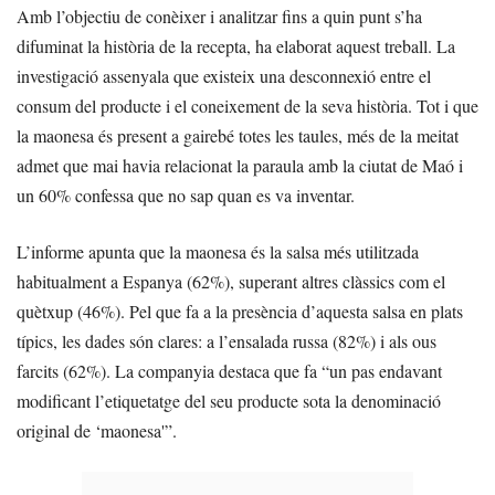
Amb l’objectiu de conèixer i analitzar fins a quin punt s’ha
difuminat la història de la recepta, ha elaborat aquest treball. La
investigació assenyala que existeix una desconnexió entre el
consum del producte i el coneixement de la seva història. Tot i que
la maonesa és present a gairebé totes les taules, més de la meitat
admet que mai havia relacionat la paraula amb la ciutat de Maó i
un 60% confessa que no sap quan es va inventar.
L’informe apunta que la maonesa és la salsa més utilitzada
habitualment a Espanya (62%), superant altres clàssics com el
quètxup (46%). Pel que fa a la presència d’aquesta salsa en plats
típics, les dades són clares: a l’ensalada russa (82%) i als ous
farcits (62%). La companyia destaca que fa “un pas endavant
modificant l’etiquetatge del seu producte sota la denominació
original de ‘maonesa'”.