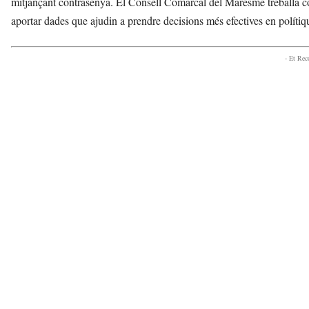
mitjançant contrasenya. El Consell Comarcal del Maresme treballa con
e
aportar dades que ajudin a prendre decisions més efectives en polítiqu
l
i
u
- Et Re
d
e
L
l
o
b
r
e
g
a
t
a
v
u
i