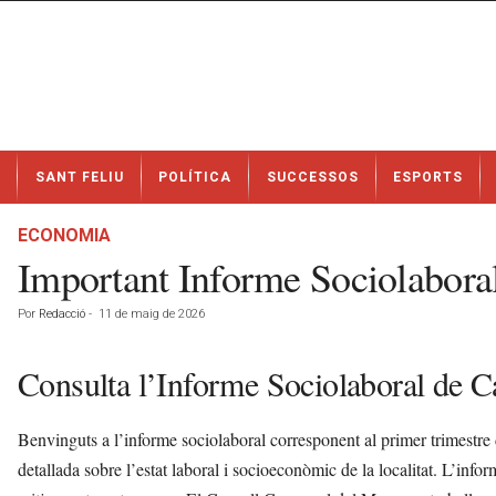
N
SANT FELIU
POLÍTICA
SUCCESSOS
ESPORTS
o
t
í
ECONOMIA
c
Important Informe Sociolaboral
i
e
Por
Redacció
-
11 de maig de 2026
s
d
e
Consulta l’Informe Sociolaboral de Ca
S
a
Benvinguts a l’informe sociolaboral corresponent al primer trimestr
n
t
detallada sobre l’estat laboral i socioeconòmic de la localitat. L’inf
F