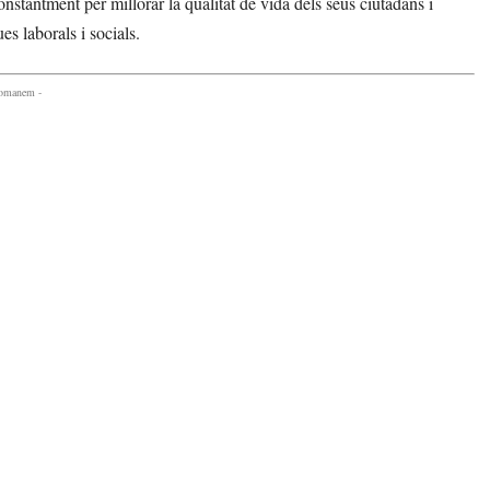
stantment per millorar la qualitat de vida dels seus ciutadans i
es laborals i socials.
comanem -