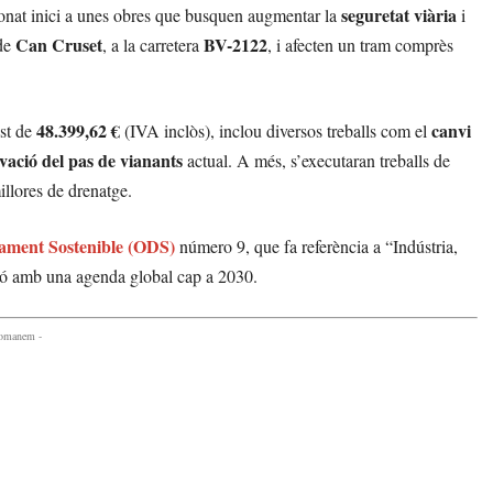
seguretat viària
nat inici a unes obres que busquen augmentar la
i
Can Cruset
BV-2122
 de
, a la carretera
, i afecten un tram comprès
48.399,62 €
canvi
st de
(IVA inclòs), inclou diversos treballs com el
evació del pas de vianants
actual. A més, s’executaran treballs de
millores de drenatge.
ament Sostenible (ODS)
número 9, que fa referència a “Indústria,
ció amb una agenda global cap a 2030.
comanem -