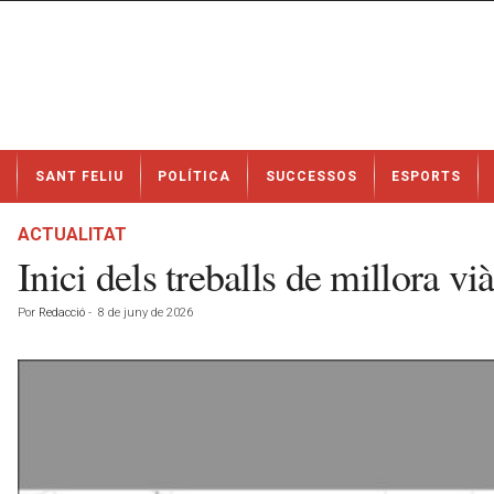
N
SANT FELIU
POLÍTICA
SUCCESSOS
ESPORTS
o
t
í
ACTUALITAT
c
Inici dels treballs de millora v
i
e
Por
Redacció
-
8 de juny de 2026
s
d
e
S
a
n
t
F