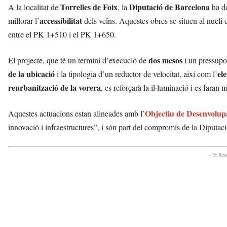
Torrelles de Foix
Diputació de Barcelona
A la localitat de
, la
ha do
accessibilitat
millorar l’
dels veïns. Aquestes obres se situen al nucli
entre el PK 1+510 i el PK 1+650.
dos mesos
El projecte, que té un termini d’execució de
i un pressupo
de la ubicació
el
i la tipologia d’un reductor de velocitat, així com l’
reurbanització de la vorera
, es reforçarà la il·luminació i es faran 
Objectiu de Desenvolup
Aquestes actuacions estan alineades amb l’
innovació i infraestructures”, i són part del compromís de la Diputa
- Et Re