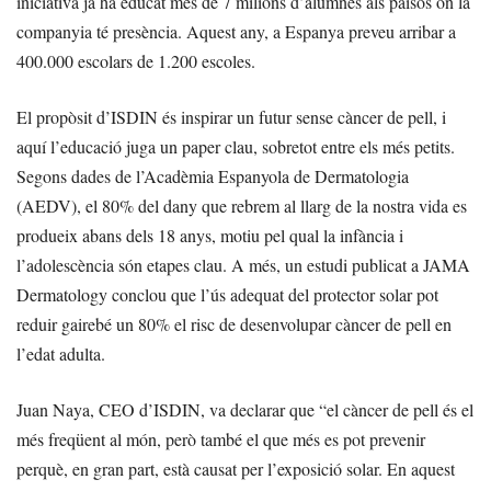
iniciativa ja ha educat més de 7 milions d’alumnes als països on la
companyia té presència. Aquest any, a Espanya preveu arribar a
400.000 escolars de 1.200 escoles.
El propòsit d’ISDIN és inspirar un futur sense càncer de pell, i
aquí l’educació juga un paper clau, sobretot entre els més petits.
Segons dades de l’Acadèmia Espanyola de Dermatologia
(AEDV), el 80% del dany que rebrem al llarg de la nostra vida es
produeix abans dels 18 anys, motiu pel qual la infància i
l’adolescència són etapes clau. A més, un estudi publicat a JAMA
Dermatology conclou que l’ús adequat del protector solar pot
reduir gairebé un 80% el risc de desenvolupar càncer de pell en
l’edat adulta.
Juan Naya, CEO d’ISDIN, va declarar que “el càncer de pell és el
més freqüent al món, però també el que més es pot prevenir
perquè, en gran part, està causat per l’exposició solar. En aquest