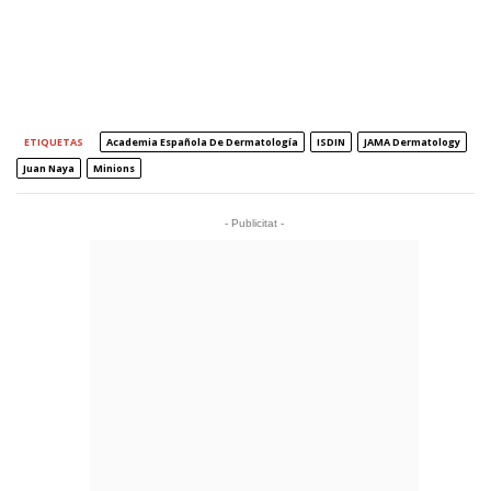
ETIQUETAS
Academia Española De Dermatología
ISDIN
JAMA Dermatology
Juan Naya
Minions
- Publicitat -