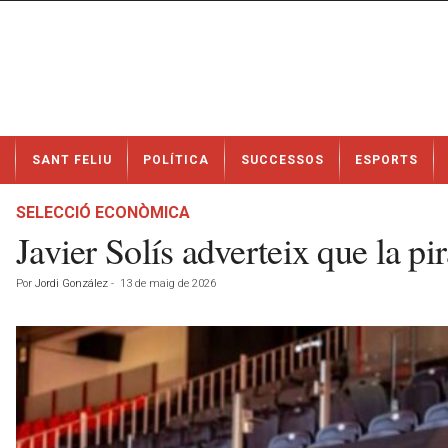
N
SANT FELIU
POLÍTICA
SUCCESSOS
ESPORTS
o
t
í
SELECCIÓ ECONÒMICA
c
Javier Solís adverteix que la pi
i
e
Por
Jordi González
-
13 de maig de 2026
s
d
e
S
a
n
t
F