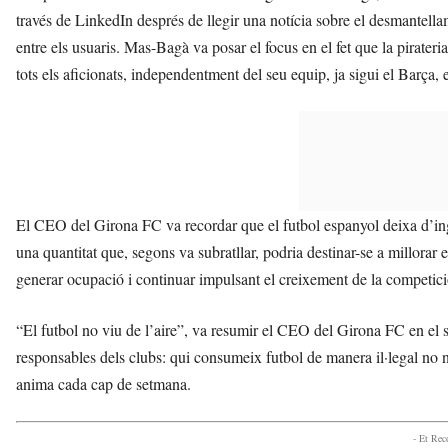
través de LinkedIn després de llegir una notícia sobre el desmantella
entre els usuaris. Mas-Bagà va posar el focus en el fet que la pirateri
tots els aficionats, independentment del seu equip, ja sigui el Barça,
El CEO del Girona FC va recordar que el futbol espanyol deixa d’ingr
una quantitat que, segons va subratllar, podria destinar-se a millorar e
generar ocupació i continuar impulsant el creixement de la competició
“El futbol no viu de l’aire”, va resumir el CEO del Girona FC en el 
responsables dels clubs: qui consumeix futbol de manera il·legal no 
anima cada cap de setmana.
- Et Re