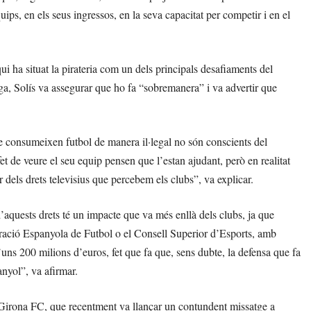
ips, en els seus ingressos, en la seva capacitat per competir i en el
i ha situat la pirateria com un dels principals desafiaments del
ga, Solís va assegurar que ho fa “sobremanera” i va advertir que
ue consumeixen futbol de manera il·legal no són conscients del
t de veure el seu equip pensen que l’estan ajudant, però en realitat
 dels drets televisius que percebem els clubs”, va explicar.
’aquests drets té un impacte que va més enllà dels clubs, ja que
eració Espanyola de Futbol o el Consell Superior d’Esports, amb
d’uns 200 milions d’euros, fet que fa que, sens dubte, la defensa que fa
nyol”, va afirmar.
Girona FC, que recentment va llançar un contundent missatge a