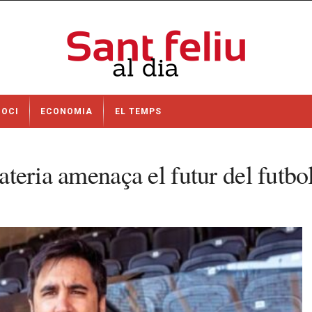
OCI
ECONOMIA
EL TEMPS
rateria amenaça el futur del futbo