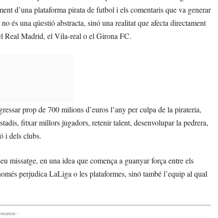
ment d’una plataforma pirata de futbol i els comentaris que va generar
a no és una qüestió abstracta, sinó una realitat que afecta directament
 el Real Madrid, el Vila-real o el Girona FC.
essar prop de 700 milions d’euros l’any per culpa de la pirateria,
stadis, fitxar millors jugadors, retenir talent, desenvolupar la pedrera,
 i dels clubs.
seu missatge, en una idea que comença a guanyar força entre els
només perjudica LaLiga o les plataformes, sinó també l’equip al qual
comanem -