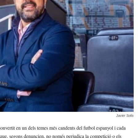
Javier Solís
 convertit en un dels temes més candents del futbol espanyol i cada
a que, segons denuncien, no només perjudica la competició o els