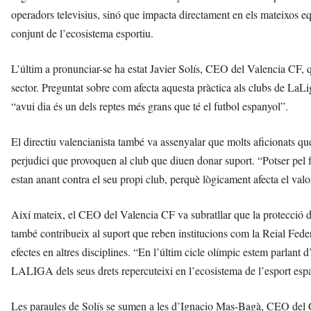
operadors televisius, sinó que impacta directament en els mateixos equ
conjunt de l’ecosistema esportiu.
L’últim a pronunciar-se ha estat Javier Solís, CEO del Valencia CF, qu
sector. Preguntat sobre com afecta aquesta pràctica als clubs de LaLi
“avui dia és un dels reptes més grans que té el futbol espanyol”.
El directiu valencianista també va assenyalar que molts aficionats q
perjudici que provoquen al club que diuen donar suport. “Potser pel fe
estan anant contra el seu propi club, perquè lògicament afecta el valor
Així mateix, el CEO del Valencia CF va subratllar que la protecció d
també contribueix al suport que reben institucions com la Reial Fed
efectes en altres disciplines. “En l’últim cicle olímpic estem parlant 
LALIGA dels seus drets repercuteixi en l’ecosistema de l’esport espa
Les paraules de Solís se sumen a les d’Ignacio Mas-Bagà, CEO del 