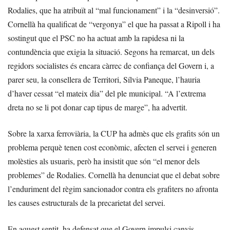
Rodalies, que ha atribuït al “mal funcionament” i la “desinversió”.
Cornellà ha qualificat de “vergonya” el que ha passat a Ripoll i ha
sostingut que el PSC no ha actuat amb la rapidesa ni la
contundència que exigia la situació. Segons ha remarcat, un dels
regidors socialistes és encara càrrec de confiança del Govern i, a
parer seu, la consellera de Territori, Sílvia Paneque, l’hauria
d’haver cessat “el mateix dia” del ple municipal. “A l’extrema
dreta no se li pot donar cap tipus de marge”, ha advertit.
Sobre la xarxa ferroviària, la CUP ha admès que els grafits són un
problema perquè tenen cost econòmic, afecten el servei i generen
molèsties als usuaris, però ha insistit que són “el menor dels
problemes” de Rodalies. Cornellà ha denunciat que el debat sobre
l’enduriment del règim sancionador contra els grafiters no afronta
les causes estructurals de la precarietat del servei.
En aquest sentit, ha defensat que el Govern impulsi canvis