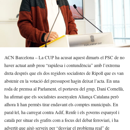
ACN Barcelona – La CUP ha acusat aquest dimarts el PSC de no
haver actuat amb prou “rapidesa i contundència” amb l’extrema
dreta després que els dos regidors socialistes de Ripoll que es van
abstenir en la votació del pressupost hagin deixat l’acta. En una
roda de premsa al Parlament, el portaveu del grup, Dani Cornellà,
ha afirmat que els socialistes assenyalen Aliança Catalana però
alhora li han permès tirar endavant els comptes municipals. En
paral·lel, ha carregat contra Adif, Renfe i els governs espanyol i
català per situar els grafits com a focus del debat ferroviari, i ha
advertit que això serveix per “desviar el problema real” de