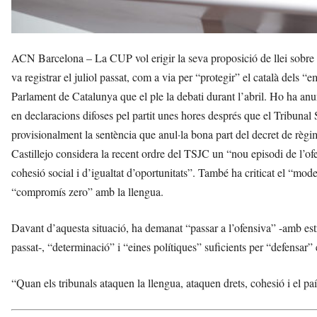
ACN Barcelona – La CUP vol erigir la seva proposició de llei sobre la
va registrar el juliol passat, com a via per “protegir” el català dels 
Parlament de Catalunya que el ple la debati durant l’abril. Ho ha anun
en declaracions difoses pel partit unes hores després que el Tribuna
provisionalment la sentència que anul·la bona part del decret de règim
Castillejo considera la recent ordre del TSJC un “nou episodi de l’ofe
cohesió social i d’igualtat d’oportunitats”. També ha criticat el “mode
“compromís zero” amb la llengua.
Davant d’aquesta situació, ha demanat “passar a l’ofensiva” -amb est
passat-, “determinació” i “eines polítiques” suficients per “defensar” e
“Quan els tribunals ataquen la llengua, ataquen drets, cohesió i el paí