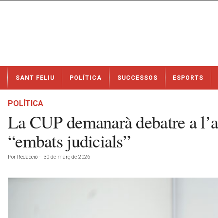
N
SANT FELIU
POLÍTICA
SUCCESSOS
ESPORTS
o
t
í
POLÍTICA
c
La CUP demanarà debatre a l’abri
i
e
“embats judicials”
s
d
Por
Redacció
-
30 de març de 2026
e
S
a
n
t
F