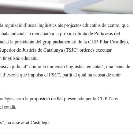
 regulació d’usos lingüístics als projectes educatius de centre, que
“embats judicials” i demanarà a la pròxima Junta de Portaveus del
ciat la presidenta del grup parlamentari de la CUP, Pilar Castillejo,
l Superior de Justícia de Catalunya (TSJC) ordenés executar
 lingüístic educatiu.
nsiva judicial” contra la immersió lingüística en català, una “eina de
l d’escola que impulsa el PSC”, partit al qual ha acusat de tenir
ratègies com la proposició de llei presentada per la CUP l’any
l català.
s”, ha asseverat Castillejo.