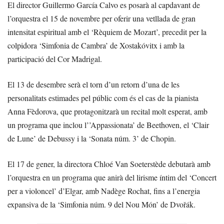
El director Guillermo García Calvo es posarà al capdavant de
l’orquestra el 15 de novembre per oferir una vetllada de gran
intensitat espiritual amb el ‘Rèquiem de Mozart’, precedit per la
colpidora ‘Simfonia de Cambra’ de Xostakóvitx i amb la
participació del Cor Madrigal.
El 13 de desembre serà el torn d’un retorn d’una de les
personalitats estimades pel públic com és el cas de la pianista
Anna Fèdorova, que protagonitzarà un recital molt esperat, amb
un programa que inclou l’’Appassionata’ de Beethoven, el ‘Clair
de Lune’ de Debussy i la ‘Sonata núm. 3’ de Chopin.
El 17 de gener, la directora Chloé Van Soeterstède debutarà amb
l’orquestra en un programa que anirà del lirisme íntim del ‘Concert
per a violoncel’ d’Elgar, amb Nadège Rochat, fins a l’energia
expansiva de la ‘Simfonia núm. 9 del Nou Món’ de Dvořák.