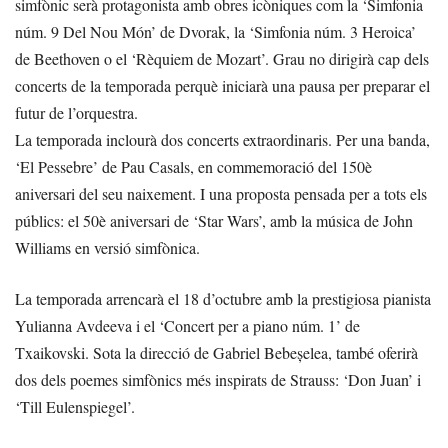
simfònic serà protagonista amb obres icòniques com la ‘Simfonia
núm. 9 Del Nou Món’ de Dvorak, la ‘Simfonia núm. 3 Heroica’
de Beethoven o el ‘Rèquiem de Mozart’. Grau no dirigirà cap dels
concerts de la temporada perquè iniciarà una pausa per preparar el
futur de l’orquestra.
La temporada inclourà dos concerts extraordinaris. Per una banda,
‘El Pessebre’ de Pau Casals, en commemoració del 150è
aniversari del seu naixement. I una proposta pensada per a tots els
públics: el 50è aniversari de ‘Star Wars’, amb la música de John
Williams en versió simfònica.
La temporada arrencarà el 18 d’octubre amb la prestigiosa pianista
Yulianna Avdeeva i el ‘Concert per a piano núm. 1’ de
Txaikovski. Sota la direcció de Gabriel Bebeșelea, també oferirà
dos dels poemes simfònics més inspirats de Strauss: ‘Don Juan’ i
‘Till Eulenspiegel’.