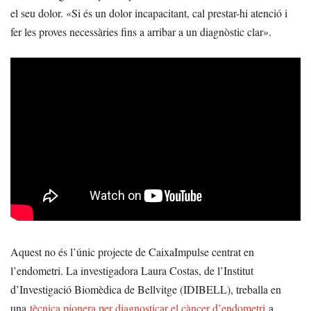
el seu dolor. «Si és un dolor incapacitant, cal prestar-hi atenció i
fer les proves necessàries fins a arribar a un diagnòstic clar».
Aquest no és l’únic projecte de CaixaImpulse centrat en
l’endometri. La investigadora Laura Costas, de l’Institut
d’Investigació Biomèdica de Bellvitge (IDIBELL), treballa en
una
tècnica pionera per diagnosticar el càncer d’endometri
a