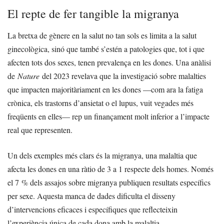
El repte de fer tangible la migranya
La bretxa de gènere en la salut no tan sols es limita a la salut
ginecològica, sinó que també s’estén a patologies que, tot i que
afecten tots dos sexes, tenen prevalença en les dones. Una anàlisi
de
Nature
del 2023 revelava que la investigació sobre malalties
que impacten majoritàriament en les dones —com ara la fatiga
crònica, els trastorns d’ansietat o el lupus, vuit vegades més
freqüents en elles— rep un finançament molt inferior a l’impacte
real que representen.
Un dels exemples més clars és la migranya, una malaltia que
afecta les dones en una ràtio de 3 a 1 respecte dels homes. Només
el 7 % dels assajos sobre migranya publiquen resultats específics
per sexe. Aquesta manca de dades dificulta el disseny
d’intervencions eficaces i específiques que reflecteixin
l’experiència única de cada dona amb la malaltia.