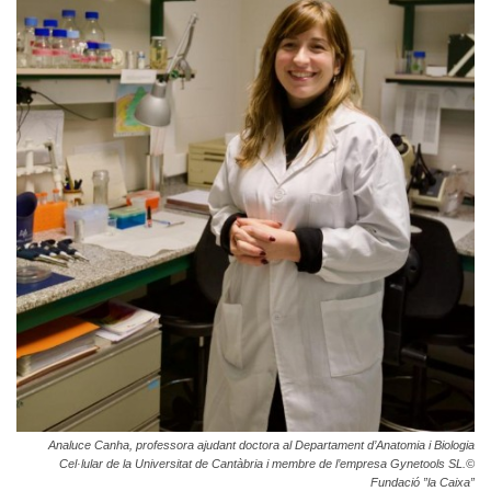
Analuce Canha, professora ajudant doctora al Departament d’Anatomia i Biologia
Cel·lular de la Universitat de Cantàbria i membre de l’empresa Gynetools SL.©
Fundació ”la Caixa”