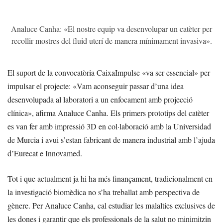
Analuce Canha: «El nostre equip va desenvolupar un catèter per
recollir mostres del fluid uterí de manera mínimament invasiva».
El suport de la convocatòria CaixaImpulse «va ser essencial» per
impulsar el projecte: «Vam aconseguir passar d’una idea
desenvolupada al laboratori a un enfocament amb projecció
clínica», afirma Analuce Canha. Els primers prototips del catèter
es van fer amb impressió 3D en col·laboració amb la Universidad
de Murcia i avui s’estan fabricant de manera industrial amb l’ajuda
d’Eurecat e Innovamed.
Tot i que actualment ja hi ha més finançament, tradicionalment en
la investigació biomèdica no s’ha treballat amb perspectiva de
gènere. Per Analuce Canha, cal estudiar les malalties exclusives de
les dones i garantir que els professionals de la salut no minimitzin