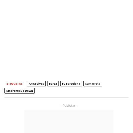
ETIQUETAS
Anna Vives
Barça
FC Barcelona
Samarreta
Síndrome De Down
- Publicitat -