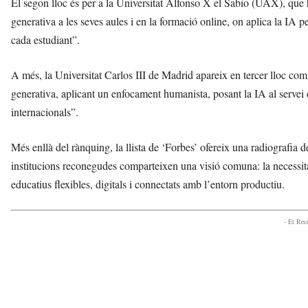
El segon lloc és per a la Universitat Alfonso X el Sabio (UAX), que
generativa a les seves aules i en la formació online, on aplica la IA pe
cada estudiant”.
A més, la Universitat Carlos III de Madrid apareix en tercer lloc co
generativa, aplicant un enfocament humanista, posant la IA al servei 
internacionals”.
Més enllà del rànquing, la llista de ‘Forbes’ ofereix una radiografia 
institucions reconegudes comparteixen una visió comuna: la necessit
educatius flexibles, digitals i connectats amb l’entorn productiu.
- Et Re