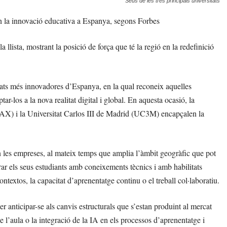
Seus de les tres principals universitats
ren la innovació educativa a Espanya, segons Forbes
 llista, mostrant la posició de força que té la regió en la redefinició
sitats més innovadores d’Espanya, en la qual reconeix aquelles
r-los a la nova realitat digital i global. En aquesta ocasió, la
AX) i la Universitat Carlos III de Madrid (UC3M) encapçalen la
n les empreses, al mateix temps que amplia l’àmbit geogràfic que pot
arar els seus estudiants amb coneixements tècnics i amb habilitats
ontextos, la capacitat d’aprenentatge continu o el treball col·laboratiu.
per anticipar-se als canvis estructurals que s’estan produint al mercat
de l’aula o la integració de la IA en els processos d’aprenentatge i