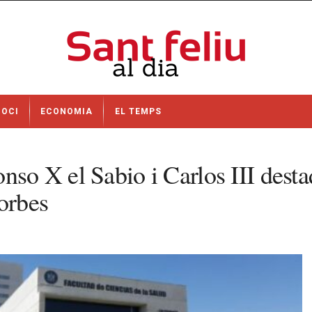
OCI
ECONOMIA
EL TEMPS
nso X el Sabio i Carlos III dest
orbes