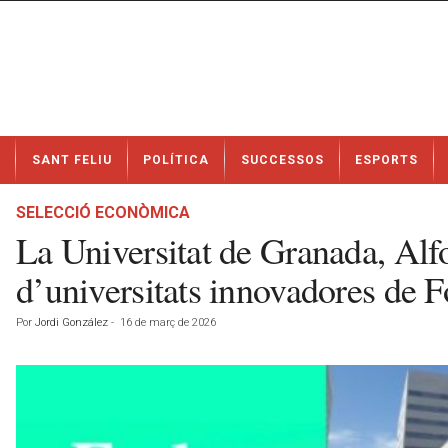
N
SANT FELIU
POLÍTICA
SUCCESSOS
ESPORTS
o
t
í
SELECCIÓ ECONÒMICA
c
La Universitat de Granada, Alfo
i
e
d’universitats innovadores de F
s
d
Por
Jordi González
-
16 de març de 2026
e
S
a
n
t
F