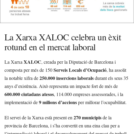
La Xarxa XALOC celebra un èxit
rotund en el mercat laboral
XALOC
La Xarxa
, creada per la Diputació de Barcelona i
Serveis Locals d’Ocupació
composta per més de 150
, ha assolit
250.000 insercions laborals
la notable xifra de
durant els seus 35
anys d’existència. Això representa un impacte fort de més de
600.000 ciutadans atesos
, 114.000 empreses assessorades, i la
9 milions d’accions
implementació de
per millorar l’ocupabilitat.
270 municipis
El servei de la Xarxa està present en
de la
província de Barcelona, i s’ha convertit en una eina clau per a
l’intermediació laboral i el desenvolupament del mercat de treball.