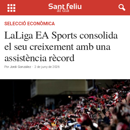
SELECCIÓ ECONÒMICA
LaLiga EA Sports consolida
el seu creixement amb una
assistència rècord
Por
Jordi González
-
2 de juny de 2026