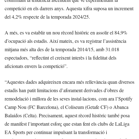
competició en els darrers anys. Aquesta xifra suposa un increment
del 4,2% respecte de la temporada 2024/25.
A més, es va establir un nou rècord històric en assolir el 84,9%
d’ocupació als estadis. Així mateix, es va registrar l’assistència
mitjana més alta des de la temporada 2014/15, amb 31.018
espectadors, “reflectint el creixent interès i la fidelitat dels
aficionats envers la competició”.
“Aquestes dades adquireixen encara més rellevància quan diversos
estadis han patit limitacions d’aforament derivades d’obres de
remodelació i millora de les seves instal·lacions, com ara l’Spotify
Camp Nou (FC Barcelona), el Coliseum (Getafe CF) o Abanca
Balaídos (Celta). Precisament, aquest rècord històric també posa
de manifest l’important esforç que estan fent els clubs de LaLiga
EA Sports per continuar impulsant la transformació i