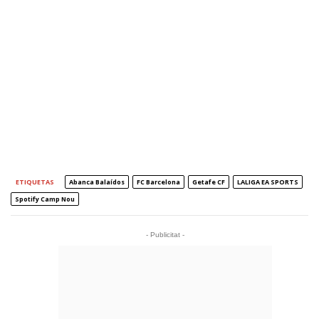
ETIQUETAS
Abanca Balaídos
FC Barcelona
Getafe CF
LALIGA EA SPORTS
Spotify Camp Nou
- Publicitat -