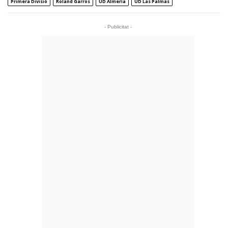
Primera Divisió
Roland Garros
UD Almería
UD Las Palmas
- Publicitat -