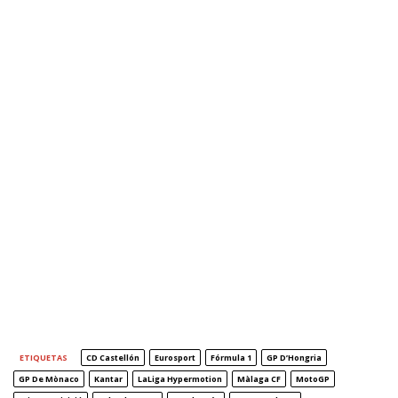
ETIQUETAS
CD Castellón
Eurosport
Fórmula 1
GP D’Hongria
GP De Mònaco
Kantar
LaLiga Hypermotion
Màlaga CF
MotoGP