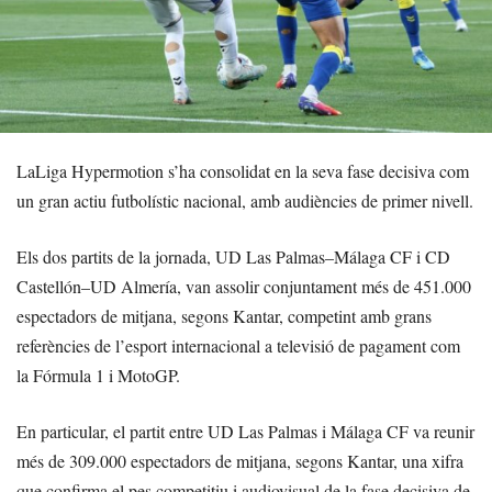
LaLiga Hypermotion s’ha consolidat en la seva fase decisiva com
un gran actiu futbolístic nacional, amb audiències de primer nivell.
Els dos partits de la jornada, UD Las Palmas–Málaga CF i CD
Castellón–UD Almería, van assolir conjuntament més de 451.000
espectadors de mitjana, segons Kantar, competint amb grans
referències de l’esport internacional a televisió de pagament com
la Fórmula 1 i MotoGP.
En particular, el partit entre UD Las Palmas i Málaga CF va reunir
més de 309.000 espectadors de mitjana, segons Kantar, una xifra
que confirma el pes competitiu i audiovisual de la fase decisiva de