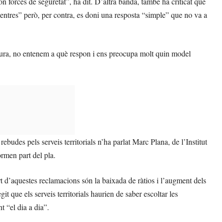
ón forces de seguretat”, ha dit. D’altra banda, també ha criticat que
centres” però, per contra, es doni una resposta “simple” que no va a
ura, no entenem a què respon i ens preocupa molt quin model
ebudes pels serveis territorials n’ha parlat Marc Plana, de l’Institut
rmen part del pla.
part d’aquestes reclamacions són la baixada de ràtios i l’augment dels
git que els serveis territorials haurien de saber escoltar les
t “el dia a dia”.