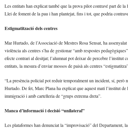
Les entitats han explicat també que la prova pilot contravé part de l
Llei de foment de la pau i han plantejat, fins i tot, que podria contra
Estigmatització dels centres
Mar Hurtado, de l’Associació de Mestres Rosa Sensat, ha assenyalat q
violència als centres s’ha de gestionar “amb respostes pedagògiques”.
efecte contrari al desitjat; l’alumnat pot deixar de percebre l’institut
entitats, la mesura d’enviar mossos de paisà als centres “estigmatitza” 
“La presència policial pot reduir temporalment un incident, sí, però no
Hurtado. De fet, Marc Plana ha explicat que aquest matí l’institut de 
immigració i amb cartelleria de “grups extrema dreta”.
Manca d’informació i decisió “unilateral”
Les plataformes han denunciat la “improvisació” del Departament, la