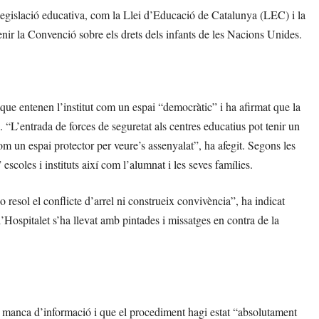
a legislació educativa, com la Llei d’Educació de Catalunya (LEC) i la
venir la Convenció sobre els drets dels infants de les Nacions Unides.
ue entenen l’institut com un espai “democràtic” i ha afirmat que la
 “L’entrada de forces de seguretat als centres educatius pot tenir un
 com un espai protector per veure’s assenyalat”, ha afegit. Segons les
escoles i instituts així com l’alumnat i les seves famílies.
 resol el conflicte d’arrel ni construeix convivència”, ha indicat
l’Hospitalet s’ha llevat amb pintades i missatges en contra de la
 manca d’informació i que el procediment hagi estat “absolutament