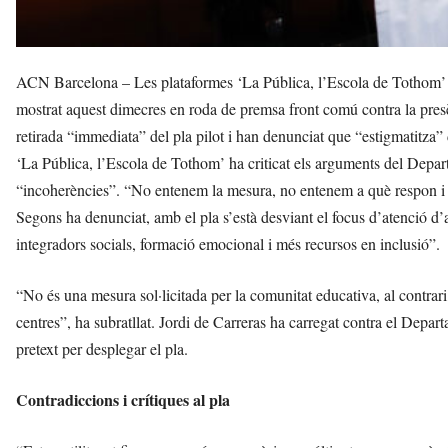
ACN Barcelona – Les plataformes ‘La Pública, l’Escola de Tothom’ i 
mostrat aquest dimecres en roda de premsa front comú contra la presè
retirada “immediata” del pla pilot i han denunciat que “estigmatitza” 
‘La Pública, l’Escola de Tothom’ ha criticat els arguments del Depart
“incoherències”. “No entenem la mesura, no entenem a què respon i 
Segons ha denunciat, amb el pla s’està desviant el focus d’atenció d’
integradors socials, formació emocional i més recursos en inclusió”.
“No és una mesura sol·licitada per la comunitat educativa, al contrar
centres”, ha subratllat. Jordi de Carreras ha carregat contra el Depar
pretext per desplegar el pla.
Contradiccions i crítiques al pla