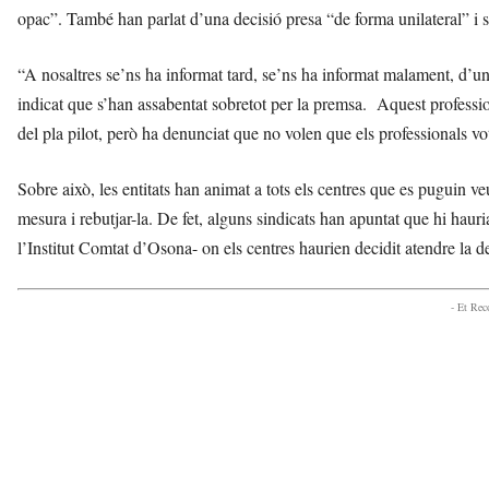
opac”. També han parlat d’una decisió presa “de forma unilateral” i 
“A nosaltres se’ns ha informat tard, se’ns ha informat malament, d’un
indicat que s’han assabentat sobretot per la premsa. Aquest professio
del pla pilot, però ha denunciat que no volen que els professionals vo
Sobre això, les entitats han animat a tots els centres que es puguin veu
mesura i rebutjar-la. De fet, alguns sindicats han apuntat que hi hauria 
l’Institut Comtat d’Osona- on els centres haurien decidit atendre la dec
- Et Re