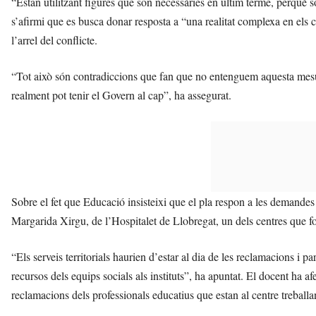
“Estan utilitzant figures que són necessàries en últim terme, perquè s
s’afirmi que es busca donar resposta a “una realitat complexa en els 
l’arrel del conflicte.
“Tot això són contradiccions que fan que no entenguem aquesta mes
realment pot tenir el Govern al cap”, ha assegurat.
Sobre el fet que Educació insisteixi que el pla respon a les demandes r
Margarida Xirgu, de l’Hospitalet de Llobregat, un dels centres que fo
“Els serveis territorials haurien d’estar al dia de les reclamacions i 
recursos dels equips socials als instituts”, ha apuntat. El docent ha afe
reclamacions dels professionals educatius que estan al centre treballan