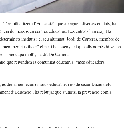
‘Desmilitaritzem l’Educació’, que apleguen diverses entitats, han
ncia de mossos en centres educatius. Les entitats han exigit la
determinats instituts i el seu alumnat. Jordi de Carreras, membre de
ament per “justificar” el pla i ha assenyalat que ells només hi veuen
ens preocupa molt”, ha dit De Carreras.
allò que reivindica la comunitat educativa: “més educadors,
i, es demanen recursos socioeducatius i no de securització dels
tament d’Educació i ha rebutjat que s’utilitzi la prevenció com a