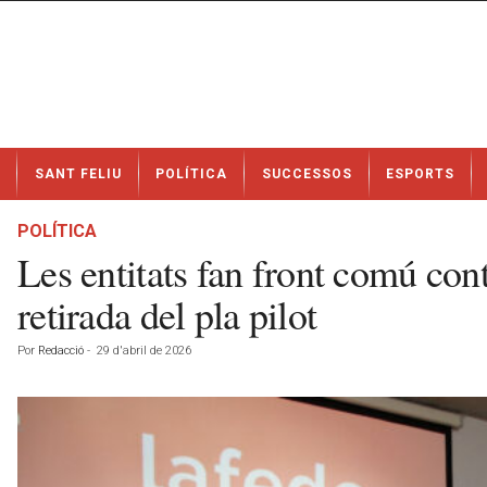
N
SANT FELIU
POLÍTICA
SUCCESSOS
ESPORTS
o
t
í
POLÍTICA
c
Les entitats fan front comú con
i
e
retirada del pla pilot
s
d
Por
Redacció
-
29 d'abril de 2026
e
S
a
n
t
F