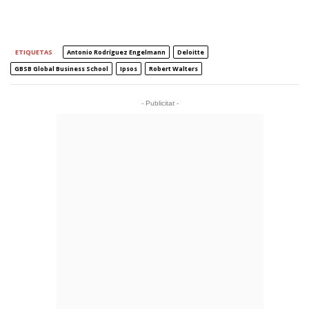
ETIQUETAS
Antonio Rodríguez Engelmann
Deloitte
GBSB Global Business School
Ipsos
Robert Walters
- Publicitat -