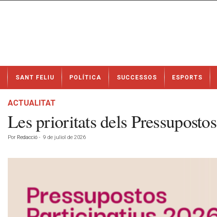
N
SANT FELIU
POLÍTICA
SUCCESSOS
ESPORTS
o
t
í
ACTUALITAT
c
Les prioritats dels Pressuposto
i
e
Por
Redacció
-
9 de juliol de 2026
s
d
e
S
a
n
t
F