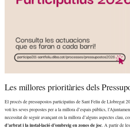
e
l
i
u
d
e
L
l
o
b
r
e
g
a
Les millores prioritàries dels Pressup
t
a
El procés de pressupostos participatius de Sant Feliu de Llobregat 20
v
u
voti les seves propostes per a la millora d’espais públics, l’Ajuntamen
i
necessitat de seguir avançant en la millora d’alguns aspectes clau, c
d’arbrat i la instal·lació d’ombreig en zones de joc
. A partir de l