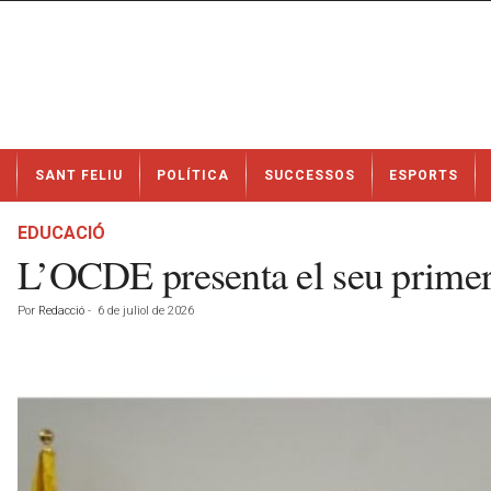
N
SANT FELIU
POLÍTICA
SUCCESSOS
ESPORTS
o
t
í
EDUCACIÓ
c
L’OCDE presenta el seu primer i
i
e
Por
Redacció
-
6 de juliol de 2026
s
d
e
S
a
n
t
F