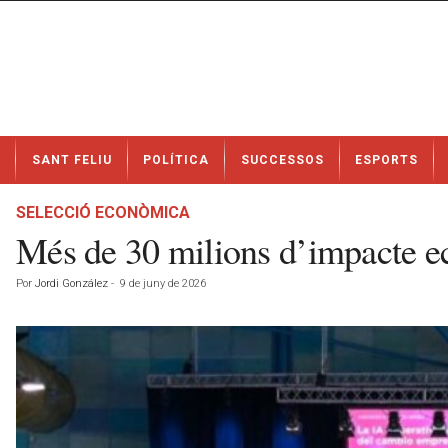
N
SANT FELIU
POLÍTICA
SUCCESSOS
ESPORTS
o
t
í
SELECCIÓ ECONÒMICA
c
Més de 30 milions d’impacte 
i
e
Por
Jordi González
-
9 de juny de 2026
s
d
e
S
a
n
t
F