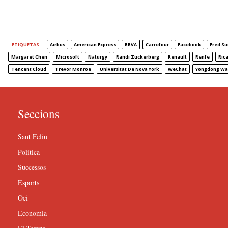
ETIQUETAS
Airbus
American Express
BBVA
Carrefour
Facebook
Fred Su
Margaret Chen
Microsoft
Naturgy
Randi Zuckerberg
Renault
Renfe
Ric
Tencent Cloud
Trevor Monroe
Universitat De Nova York
WeChat
Yongdong W
Seccions
Sant Feliu
Política
Successos
Esports
Oci
Economia