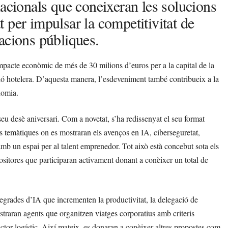
nacionals que coneixeran les solucions
 per impulsar la competitivitat de
acions públiques.
pacte econòmic de més de 30 milions d’euros per a la capital de la
ó hotelera. D’aquesta manera, l’esdeveniment també contribueix a la
nomia.
eu desè aniversari. Com a novetat, s’ha redissenyat el seu format
s temàtiques on es mostraran els avenços en IA, ciberseguretat,
amb un espai per al talent emprenedor. Tot això està concebut sota els
tores que participaran activament donant a conèixer un total de
ntegrades d’IA que incrementen la productivitat, la delegació de
mostraran agents que organitzen viatges corporatius amb criteris
ector logístic. Així mateix, es donaran a conèixer altres propostes com