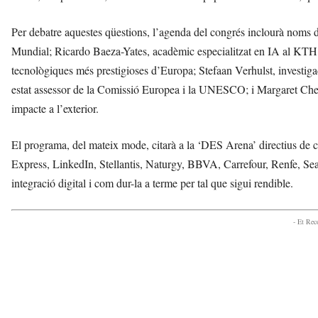
Per debatre aquestes qüestions, l’agenda del congrés inclourà noms
Mundial; Ricardo Baeza-Yates, acadèmic especialitzat en IA al KTH R
tecnològiques més prestigioses d’Europa; Stefaan Verhulst, investiga
estat assessor de la Comissió Europea i la UNESCO; i Margaret Ch
impacte a l’exterior.
El programa, del mateix mode, citarà a la ‘DES Arena’ directius 
Express, LinkedIn, Stellantis, Naturgy, BBVA, Carrefour, Renfe, Seat 
integració digital i com dur-la a terme per tal que sigui rendible.
- Et Re