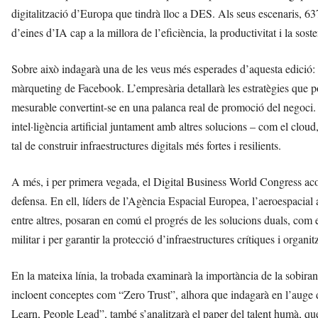
digitalització d’Europa que tindrà lloc a DES. Als seus escenaris, 637
d’eines d’IA cap a la millora de l’eficiència, la productivitat i la soste
Sobre això indagarà una de les veus més esperades d’aquesta edició:
màrqueting de Facebook. L’empresària detallarà les estratègies que p
mesurable convertint-se en una palanca real de promoció del negoci.
intel·ligència artificial juntament amb altres solucions – com el cloud,
tal de construir infraestructures digitals més fortes i resilients.
A més, i per primera vegada, el Digital Business World Congress acol
defensa. En ell, líders de l’Agència Espacial Europea, l’aeroespaci
entre altres, posaran en comú el progrés de les solucions duals, com els
militar i per garantir la protecció d’infraestructures crítiques i organit
En la mateixa línia, la trobada examinarà la importància de la sobiran
incloent conceptes com “Zero Trust”, alhora que indagarà en l’auge
Learn, People Lead”, també s’analitzarà el paper del talent humà, que