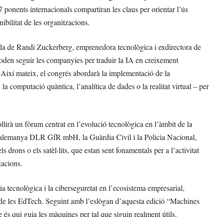
 ponents internacionals compartiran les claus per orientar l’ús
nibilitat de les organitzacions.
 la de Randi Zuckerberg, emprenedora tecnològica i exdirectora de
oden seguir les companyies per traduir la IA en creixement
 Així mateix, el congrés abordarà la implementació de la
 la computació quàntica, l’analítica de dades o la realitat virtual – per
lirà un fòrum centrat en l’evolució tecnològica en l’àmbit de la
al alemanya DLR GfR mbH, la Guàrdia Civil i la Policia Nacional,
 drons o els satèl·lits, que estan sent fonamentals per a l’activitat
zacions.
ia tecnològica i la ciberseguretat en l’ecosistema empresarial,
 de les EdTech. Seguint amb l’eslògan d’aquesta edició “Machines
 és qui guia les màquines per tal que siguin realment útils.