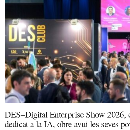
e
l
i
u
d
e
L
l
o
b
r
e
g
a
t
a
v
u
DES–Digital Enterprise Show 2026, e
i
dedicat a la IA, obre avui les seves po