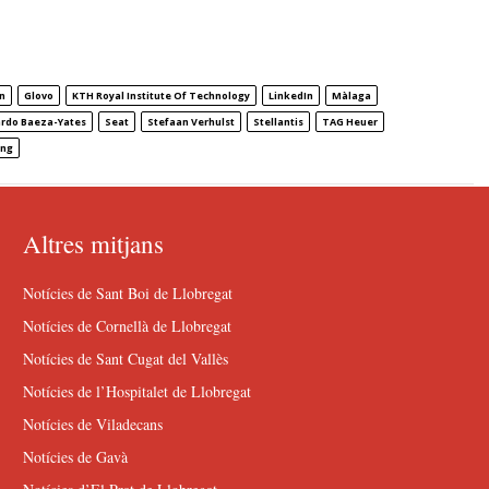
n
Glovo
KTH Royal Institute Of Technology
LinkedIn
Màlaga
ardo Baeza-Yates
Seat
Stefaan Verhulst
Stellantis
TAG Heuer
ang
Altres mitjans
Notícies de Sant Boi de Llobregat
Notícies de Cornellà de Llobregat
Notícies de Sant Cugat del Vallès
Notícies de l’Hospitalet de Llobregat
Notícies de Viladecans
Notícies de Gavà