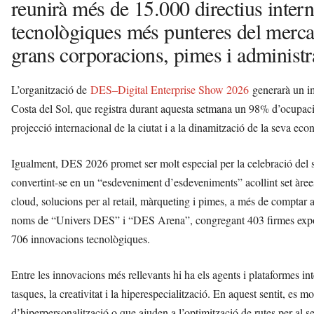
reunirà més de 15.000 directius inter
tecnològiques més punteres del mercat
grans corporacions, pimes i administr
L’organització de
DES–Digital Enterprise Show 2026
generarà un im
Costa del Sol, que registra durant aquesta setmana un 98% d’ocupaci
projecció internacional de la ciutat i a la dinamització de la seva eco
Igualment, DES 2026 promet ser molt especial per la celebració del s
convertint-se en un “esdeveniment d’esdeveniments” acollint set àree
cloud, solucions per al retail, màrqueting i pimes, a més de comptar 
noms de “Univers DES” i “DES Arena”, congregant 403 firmes exposi
706 innovacions tecnològiques.
Entre les innovacions més rellevants hi ha els agents i plataformes i
tasques, la creativitat i la hiperespecialització. En aquest sentit, es 
d’hiperpersonalització o que ajuden a l’optimització de rutes per al s