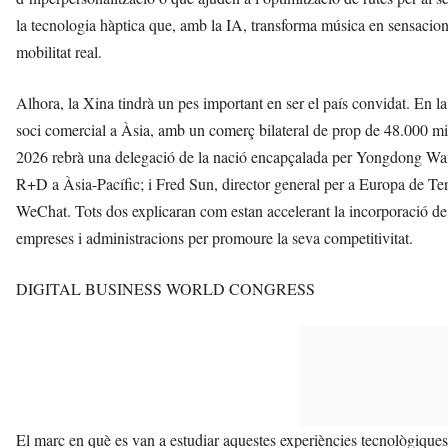
la tecnologia hàptica que, amb la IA, transforma música en sensacions
mobilitat real.
Alhora, la Xina tindrà un pes important en ser el país convidat. En la
soci comercial a Àsia, amb un comerç bilateral de prop de 48.000 
2026 rebrà una delegació de la nació encapçalada per Yongdong Wang
R+D a Àsia-Pacífic; i Fred Sun, director general per a Europa de Ten
WeChat. Tots dos explicaran com estan accelerant la incorporació de l
empreses i administracions per promoure la seva competitivitat.
DIGITAL BUSINESS WORLD CONGRESS
El marc en què es van a estudiar aquestes experiències tecnològique