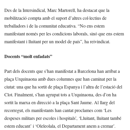
Des de la Intersindical, Marc Martorell, ha destacat que la
mobilització compta amb el suport d’altres col·lectius de
treballadors i de la comunitat educativa. “No ens estem
manifestant només per les condicions laborals, sinó que ens estem
manifestant i lluitant per un model de país”, ha reivindicat.
Docents “molt enfadats”
Part dels docents que s’han manifestat a Barcelona han arribat a
plaça Urquinaona amb dues columnes que han caminat per la
ciutat: una que ha sortit de plaça Espanya i l’altra de l’estació del
Clot. Finalment, s’han agrupat tots a Urquinaona, des d’on ha
sortit la marxa en direcció a la plaça Sant Jaume. Al llarg del
recorregut, els manifestants han cantat proclames com ‘Les
despeses militars per escoles i hospitals’, ‘Lluitant, lluitant també
estem educant’ i ‘Oleleolala, el Departament anem a cremar’.