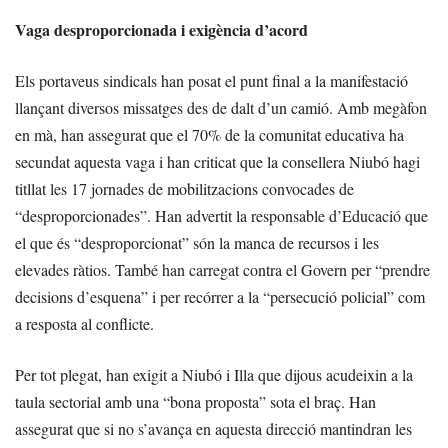
Vaga desproporcionada i exigència d’acord
Els portaveus sindicals han posat el punt final a la manifestació
llançant diversos missatges des de dalt d’un camió. Amb megàfon
en mà, han assegurat que el 70% de la comunitat educativa ha
secundat aquesta vaga i han criticat que la consellera Niubó hagi
titllat les 17 jornades de mobilitzacions convocades de
“desproporcionades”. Han advertit la responsable d’Educació que
el que és “desproporcionat” són la manca de recursos i les
elevades ràtios. També han carregat contra el Govern per “prendre
decisions d’esquena” i per recórrer a la “persecució policial” com
a resposta al conflicte.
Per tot plegat, han exigit a Niubó i Illa que dijous acudeixin a la
taula sectorial amb una “bona proposta” sota el braç. Han
assegurat que si no s’avança en aquesta direcció mantindran les