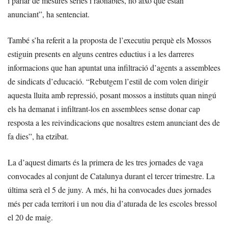
i parlar de mesures sèries i raonables, no això que estan
anunciant”, ha sentenciat.
També s’ha referit a la proposta de l’executiu perquè els Mossos
estiguin presents en alguns centres eductius i a les darreres
informacions que han apuntat una infiltració d’agents a assemblees
de sindicats d’educació. “Rebutgem l’estil de com volen dirigir
aquesta lluita amb repressió, posant mossos a instituts quan ningú
els ha demanat i infiltrant-los en assemblees sense donar cap
resposta a les reivindicacions que nosaltres estem anunciant des de
fa dies”, ha etzibat.
La d’aquest dimarts és la primera de les tres jornades de vaga
convocades al conjunt de Catalunya durant el tercer trimestre. La
última serà el 5 de juny. A més, hi ha convocades dues jornades
més per cada territori i un nou dia d’aturada de les escoles bressol
el 20 de maig.