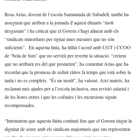
Rosa Arias, docent de l’escola Samuntada de Sabadell, també ha
assegurat que arriben a la jornada d’aquest dimarts “molt
desgastats” i ha criticat que el Govern s’hagi alineat amb els
“sindicats minoritaris per signar unes mesures que no són
suficients”. En aquesta línia, ha titllat l’acord amb UGT i CCOO
de “bola de fum” que no servirà per revertir la situació: “creiem
que no arribarà res del que prometen”, ha comentat Arias que ha
recordat que la promesa de reduir ràtios fa temps que està sobre la
taula i no es compleix. “És un insult”, ha valorat. Així mateix, ha
reclamat més ajudes per a l’escola inclusiva, una revisió salarial i
de les hores extres i que les colònies i les excursions siguin
recompensades.
“Intentarem que aquesta lluita continuï fins que el Govern tingui la
dignitat de seure amb els sindicats majoritaris que ens representen