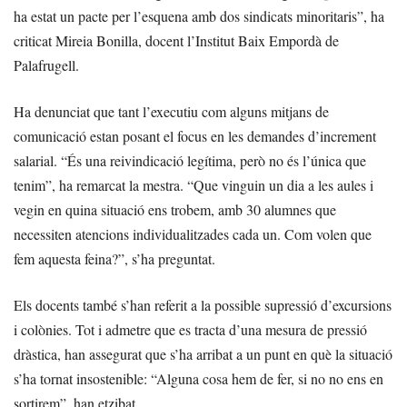
ha estat un pacte per l’esquena amb dos sindicats minoritaris”, ha
criticat Mireia Bonilla, docent l’Institut Baix Empordà de
Palafrugell.
Ha denunciat que tant l’executiu com alguns mitjans de
comunicació estan posant el focus en les demandes d’increment
salarial. “És una reivindicació legítima, però no és l’única que
tenim”, ha remarcat la mestra. “Que vinguin un dia a les aules i
vegin en quina situació ens trobem, amb 30 alumnes que
necessiten atencions individualitzades cada un. Com volen que
fem aquesta feina?”, s’ha preguntat.
Els docents també s’han referit a la possible supressió d’excursions
i colònies. Tot i admetre que es tracta d’una mesura de pressió
dràstica, han assegurat que s’ha arribat a un punt en què la situació
s’ha tornat insostenible: “Alguna cosa hem de fer, si no no ens en
sortirem”, han etzibat.