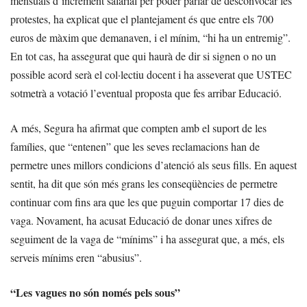
mensuals d’increment salarial per poder parlar de desconvocar les
protestes, ha explicat que el plantejament és que entre els 700
euros de màxim que demanaven, i el mínim, “hi ha un entremig”.
En tot cas, ha assegurat que qui haurà de dir si signen o no un
possible acord serà el col·lectiu docent i ha asseverat que USTEC
sotmetrà a votació l’eventual proposta que fes arribar Educació.
A més, Segura ha afirmat que compten amb el suport de les
famílies, que “entenen” que les seves reclamacions han de
permetre unes millors condicions d’atenció als seus fills. En aquest
sentit, ha dit que són més grans les conseqüències de permetre
continuar com fins ara que les que puguin comportar 17 dies de
vaga. Novament, ha acusat Educació de donar unes xifres de
seguiment de la vaga de “mínims” i ha assegurat que, a més, els
serveis mínims eren “abusius”.
“Les vagues no són només pels sous”