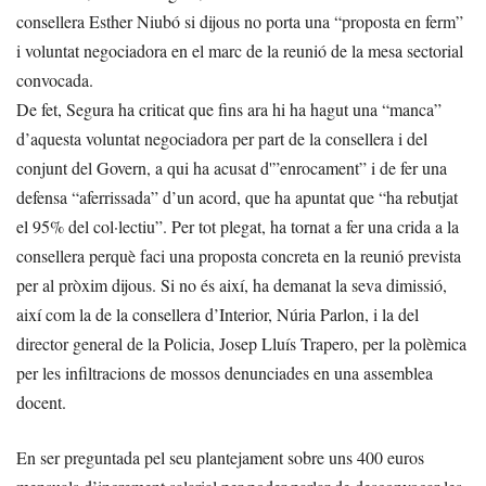
consellera Esther Niubó si dijous no porta una “proposta en ferm”
i voluntat negociadora en el marc de la reunió de la mesa sectorial
convocada.
De fet, Segura ha criticat que fins ara hi ha hagut una “manca”
d’aquesta voluntat negociadora per part de la consellera i del
conjunt del Govern, a qui ha acusat d'”enrocament” i de fer una
defensa “aferrissada” d’un acord, que ha apuntat que “ha rebutjat
el 95% del col·lectiu”. Per tot plegat, ha tornat a fer una crida a la
consellera perquè faci una proposta concreta en la reunió prevista
per al pròxim dijous. Si no és així, ha demanat la seva dimissió,
així com la de la consellera d’Interior, Núria Parlon, i la del
director general de la Policia, Josep Lluís Trapero, per la polèmica
per les infiltracions de mossos denunciades en una assemblea
docent.
En ser preguntada pel seu plantejament sobre uns 400 euros