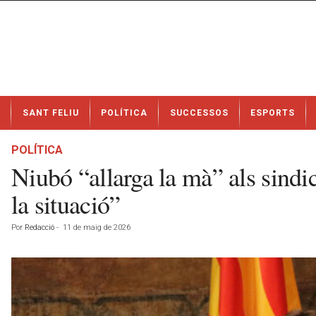
N
SANT FELIU
POLÍTICA
SUCCESSOS
ESPORTS
o
t
í
POLÍTICA
c
Niubó “allarga la mà” als sindic
i
e
la situació”
s
d
Por
Redacció
-
11 de maig de 2026
e
S
a
n
t
F