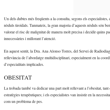
Un dels dubtes més freqüents a la consulta, segons els especialistes, 
nòduls tiroïdals. Tanmateix, la gran majoria d’aquests nòduls són be
valorar el risc de malignitat de manera molt precisa i decidir quins p
innecessàries i millorant l’atenció.
En aquest sentit, la Dra. Ana Alonso Torres, del Servei de Radiodiagn
rellevància de l’abordatge multidisciplinari, especialment en la coord
d’especialitats implicades.
OBESITAT
La trobada també va dedicar una part molt rellevant a l’obesitat, tant
estratègies terapèutiques; i els especialistes van insistir en la neces
com un problema de pes.