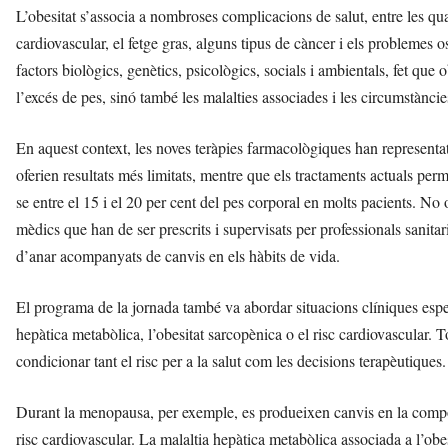
L’obesitat s’associa a nombroses complicacions de salut, entre les quals 
cardiovascular, el fetge gras, alguns tipus de càncer i els problemes 
factors biològics, genètics, psicològics, socials i ambientals, fet qu
l’excés de pes, sinó també les malalties associades i les circumstànci
En aquest context, les noves teràpies farmacològiques han representa
oferien resultats més limitats, mentre que els tractaments actuals per
se entre el 15 i el 20 per cent del pes corporal en molts pacients. No 
mèdics que han de ser prescrits i supervisats per professionals sanitar
d’anar acompanyats de canvis en els hàbits de vida.
El programa de la jornada també va abordar situacions clíniques espe
hepàtica metabòlica, l’obesitat sarcopènica o el risc cardiovascular. 
condicionar tant el risc per a la salut com les decisions terapèutiques.
Durant la menopausa, per exemple, es produeixen canvis en la compos
risc cardiovascular. La malaltia hepàtica metabòlica associada a l’obe