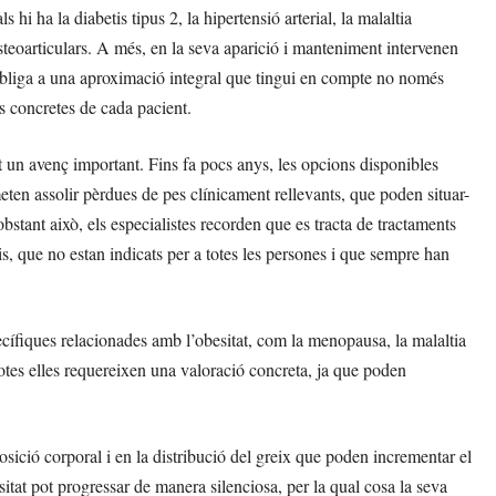
hi ha la diabetis tipus 2, la hipertensió arterial, la malaltia
osteoarticulars. A més, en la seva aparició i manteniment intervenen
e obliga a una aproximació integral que tingui en compte no només
es concretes de cada pacient.
t un avenç important. Fins fa pocs anys, les opcions disponibles
meten assolir pèrdues de pes clínicament rellevants, que poden situar-
obstant això, els especialistes recorden que es tracta de tractaments
is, que no estan indicats per a totes les persones i que sempre han
cífiques relacionades amb l’obesitat, com la menopausa, la malaltia
Totes elles requereixen una valoració concreta, ja que poden
ició corporal i en la distribució del greix que poden incrementar el
sitat pot progressar de manera silenciosa, per la qual cosa la seva