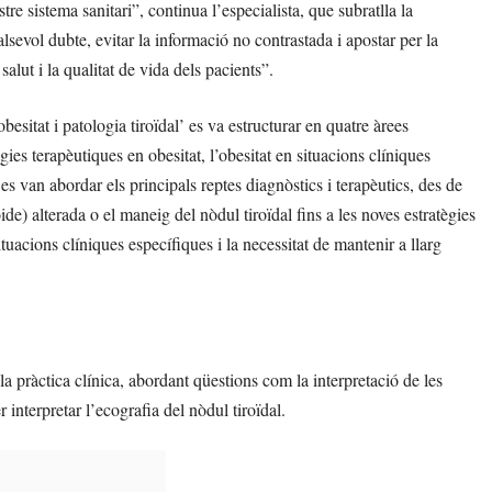
tre sistema sanitari”, continua l’especialista, que subratlla la
lsevol dubte, evitar la informació no contrastada i apostar per la
alut i la qualitat de vida dels pacients”.
esitat i patologia tiroïdal’ es va estructurar en quatre àrees
ègies terapèutiques en obesitat, l’obesitat en situacions clíniques
s es van abordar els principals reptes diagnòstics i terapèutics, des de
de) alterada o el maneig del nòdul tiroïdal fins a les noves estratègies
tuacions clíniques específiques i la necessitat de mantenir a llarg
 la pràctica clínica, abordant qüestions com la interpretació de les
 interpretar l’ecografia del nòdul tiroïdal.