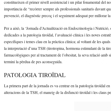
constitueixen el primer nivell assistencial i un pilar fonamental del nos
importància de “recórrer sempre als professionals sanitaris davant qua
prevenció, el diagnòstic precoç i el seguiment adequat per millorar la s
Per a això, la ‘Jornada d’Actualització en Endocrinologia i Nutrició, ob
dedicades a la patologia tiroïdal, l’avaluació clínica i les noves estrat
específiques i temes clau en la pràctica clínica; al voltant de les qual
la interpretació d’una TSH (tirotropina, hormona estimulant de la tiroi
farmacològiques per al tractament de l’obesitat, la seva relació amb si
termini la pèrdua de pes aconseguida.
PATOLOGIA TIROÏDAL
La primera part de la jornada es va centrar en la patologia tiroïdal en
alteracions de la TSH, el maneig de la disfunció tiroïdal i les claus per