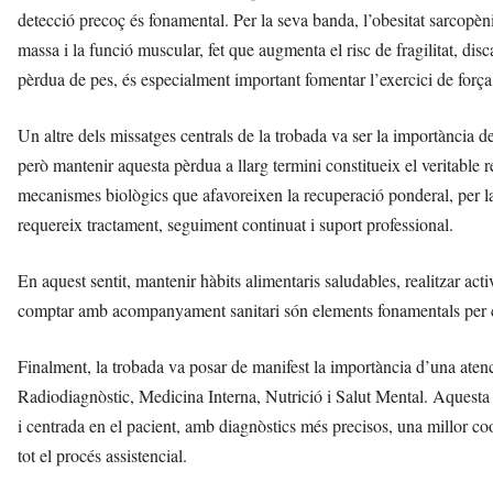
detecció precoç és fonamental. Per la seva banda, l’obesitat sarcop
massa i la funció muscular, fet que augmenta el risc de fragilitat, dis
pèrdua de pes, és especialment important fomentar l’exercici de força
Un altre dels missatges centrals de la trobada va ser la importància d
però mantenir aquesta pèrdua a llarg termini constitueix el veritable 
mecanismes biològics que afavoreixen la recuperació ponderal, per la
requereix tractament, seguiment continuat i suport professional.
En aquest sentit, mantenir hàbits alimentaris saludables, realitzar activ
comptar amb acompanyament sanitari són elements fonamentals per cons
Finalment, la trobada va posar de manifest la importància d’una aten
Radiodiagnòstic, Medicina Interna, Nutrició i Salut Mental. Aquesta 
i centrada en el pacient, amb diagnòstics més precisos, una millor c
tot el procés assistencial.