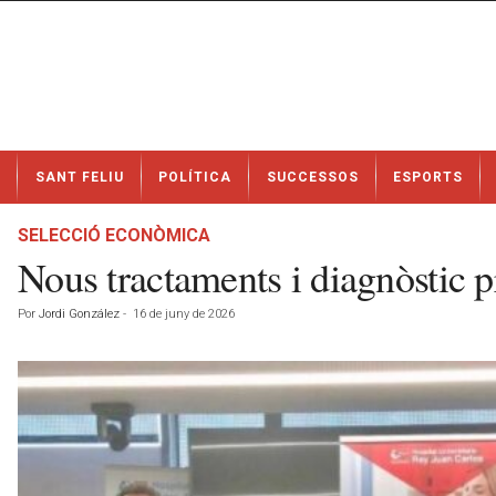
N
SANT FELIU
POLÍTICA
SUCCESSOS
ESPORTS
o
t
í
SELECCIÓ ECONÒMICA
c
Nous tractaments i diagnòstic p
i
e
Por
Jordi González
-
16 de juny de 2026
s
d
e
S
a
n
t
F