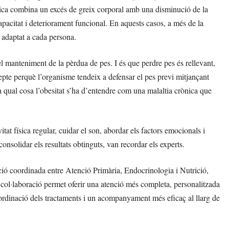
ènica combina un excés de greix corporal amb una disminució de la
capacitat i deteriorament funcional. En aquests casos, a més de la
 adaptat a cada persona.
el manteniment de la pèrdua de pes. I és que perdre pes és rellevant,
repte perquè l’organisme tendeix a defensar el pes previ mitjançant
 qual cosa l’obesitat s’ha d’entendre com una malaltia crònica que
itat física regular, cuidar el son, abordar els factors emocionals i
olidar els resultats obtinguts, van recordar els experts.
ció coordinada entre Atenció Primària, Endocrinologia i Nutrició,
col·laboració permet oferir una atenció més completa, personalitzada
oordinació dels tractaments i un acompanyament més eficaç al llarg de