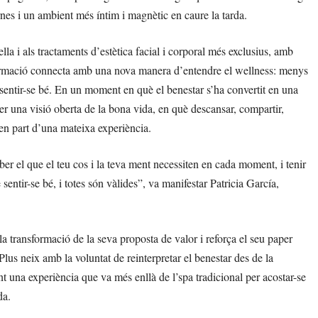
rnes i un ambient més íntim i magnètic en caure la tarda.
la i als tractaments d’estètica facial i corporal més exclusius, amb
sformació connecta amb una nova manera d’entendre el wellness: menys
r sentir-se bé. En un moment en què el benestar s’ha convertit en una
er una visió oberta de la bona vida, en què descansar, compartir,
en part d’una mateixa experiència.
ber el que el teu cos i la teva ment necessiten en cada moment, i tenir
sentir-se bé, i totes són vàlides”, va manifestar Patricia García,
 transformació de la seva proposta de valor i reforça el seu paper
s neix amb la voluntat de reinterpretar el benestar des de la
ant una experiència que va més enllà de l’spa tradicional per acostar-se
da.