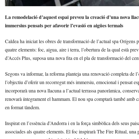
La remodelació d’aquest espai preveu la creació d’una nova ll
immersius pensats per afavorir l’evasió en aigües termals
Caldea ha iniciat les obres de transformació de l’actual spa Orígens p
quatre elements: foc, aigua, aire i terra, l’obertura de la qual està pre
d’Accés Plus, suposa una nova fita en el pla de transformació del cen
Segons va informar, la reforma planteja una renovació completa de l’e
l’objectiu d’oferir un recorregut més immersiu, emocional i pensat esp
incorporarà una nova llacuna a l’actual terrassa panoràmica, conserva
renovarà íntegrament el hammam. El nou spa comptarà també amb cab
en format tàndem.
Inspirat en l’essència d’Andorra i en la força simbòlica dels seus pai
associades als quatre elements. El foc inspirarà The Fire Ritual, una p