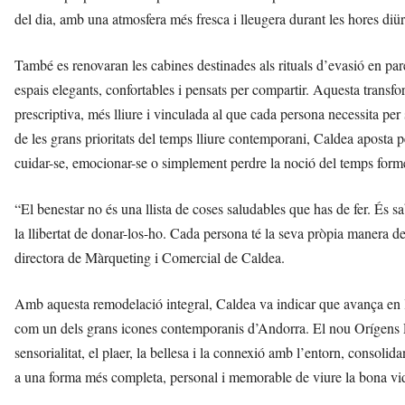
del dia, amb una atmosfera més fresca i lleugera durant les hores diü
També es renovaran les cabines destinades als rituals d’evasió en parel
espais elegants, confortables i pensats per compartir. Aquesta tran
prescriptiva, més lliure i vinculada al que cada persona necessita pe
de les grans prioritats del temps lliure contemporani, Caldea aposta p
cuidar-se, emocionar-se o simplement perdre la noció del temps form
“El benestar no és una llista de coses saludables que has de fer. És sa
la llibertat de donar-los-ho. Cada persona té la seva pròpia manera de 
directora de Màrqueting i Comercial de Caldea.
Amb aquesta remodelació integral, Caldea va indicar que avança en la
com un dels grans icones contemporanis d’Andorra. El nou Orígens Plu
sensorialitat, el plaer, la bellesa i la connexió amb l’entorn, consolid
a una forma més completa, personal i memorable de viure la bona vi