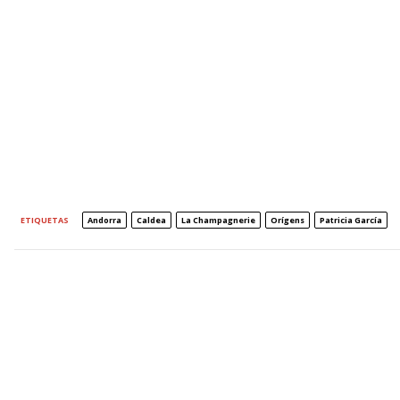
ETIQUETAS
Andorra
Caldea
La Champagnerie
Orígens
Patricia García