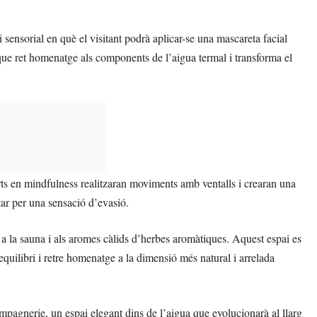
sensorial en què el visitant podrà aplicar-se una mascareta facial
que ret homenatge als components de l’aigua termal i transforma el
rts en mindfulness realitzaran moviments amb ventalls i crearan una
tar per una sensació d’evasió.
a la sauna i als aromes càlids d’herbes aromàtiques. Aquest espai es
quilibri i retre homenatge a la dimensió més natural i arrelada
agnerie, un espai elegant dins de l’aigua que evolucionarà al llarg