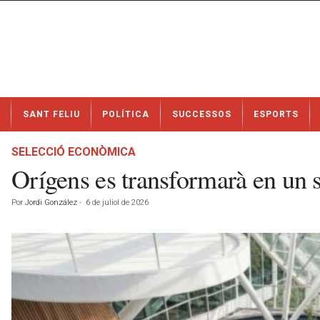
N
SANT FELIU
POLÍTICA
SUCCESSOS
ESPORTS
o
t
í
SELECCIÓ ECONÒMICA
c
Orígens es transformarà en un
i
e
Por
Jordi González
-
6 de juliol de 2026
s
d
e
S
a
n
t
F