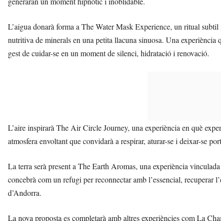
generaran un moment hipnòtic i inoblidable.
L’aigua donarà forma a The Water Mask Experience, un ritual subtil i 
nutritiva de minerals en una petita llacuna sinuosa. Una experiència 
gest de cuidar-se en un moment de silenci, hidratació i renovació.
L’aire inspirarà The Air Circle Journey, una experiència en què expe
atmosfera envoltant que convidarà a respirar, aturar-se i deixar-se por
La terra serà present a The Earth Aromas, una experiència vinculada 
concebrà com un refugi per reconnectar amb l’essencial, recuperar l’e
d’Andorra.
La nova proposta es completarà amb altres experiències com La Champ