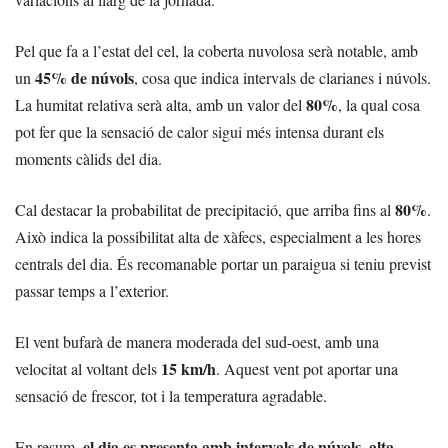
Pel que fa a l’estat del cel, la coberta nuvolosa serà notable, amb
45% de núvols
un
, cosa que indica intervals de clarianes i núvols.
80%
La humitat relativa serà alta, amb un valor del
, la qual cosa
pot fer que la sensació de calor sigui més intensa durant els
moments càlids del dia.
80%
Cal destacar la probabilitat de precipitació, que arriba fins al
.
Això indica la possibilitat alta de xàfecs, especialment a les hores
centrals del dia. És recomanable portar un paraigua si teniu previst
passar temps a l’exterior.
El vent bufarà de manera moderada del sud-oest, amb una
15 km/h
velocitat al voltant dels
. Aquest vent pot aportar una
sensació de frescor, tot i la temperatura agradable.
el dia es presenta amb intervals de núvols, alta
En resum,