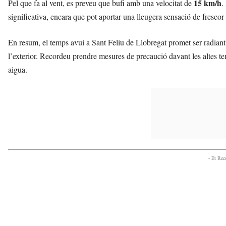
15 km/h
Pel que fa al vent, es preveu que bufi amb una velocitat de
.
significativa, encara que pot aportar una lleugera sensació de fresco
En resum, el temps avui a Sant Feliu de Llobregat promet ser radiant i c
l’exterior. Recordeu prendre mesures de precaució davant les altes t
aigua.
- Et Re