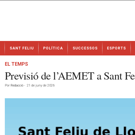
N
SANT FELIU
POLÍTICA
SUCCESSOS
ESPORTS
o
t
í
EL TEMPS
c
Previsió de l’AEMET a Sant Fel
i
e
Por
Redacció
-
21 de juny de 2026
s
d
e
S
a
n
t
F