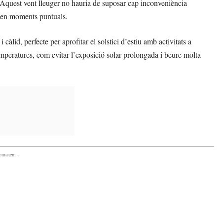
 Aquest vent lleuger no hauria de suposar cap inconveniència
r en moments puntuals.
àlid, perfecte per aprofitar el solstici d’estiu amb activitats a
emperatures, com evitar l’exposició solar prolongada i beure molta
comanem -