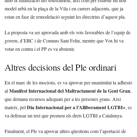
amb la finalització del soterrament, així com per establir un nou
model urbà en la plaça de la Vila i en carrers adjacents, que ja
estan en fase de remodelació seguint les directrius d’aquest pla.
La proposta va ser aprovada amb els vots favorables de l’equip de
govern, d’ERC i de Comuns Sant Feliu, mentre que Vox hi va
votar en contra i el PP es va abstenir.
Altres decisions del Ple ordinari
En el marc de les mocions, es va aprovar per unanimitat la adhesió
Manifest Internacional del Maltractament de la Gent Gran
al
,
que demana recursos adequats per a les persones grans. Així
Dia Internacional per a l’Alliberament LGTBI+
mateix, pel
, es
va defensar un text que promou els drets LGTBI a Catalunya.
Finalment, el Ple va aprovar altres qüestions com l’aportació de