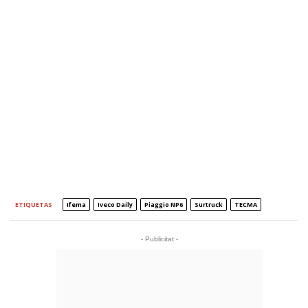
ETIQUETAS
Ifema
Iveco Daily
Piaggio NP6
Surtruck
TECMA
- Publicitat -