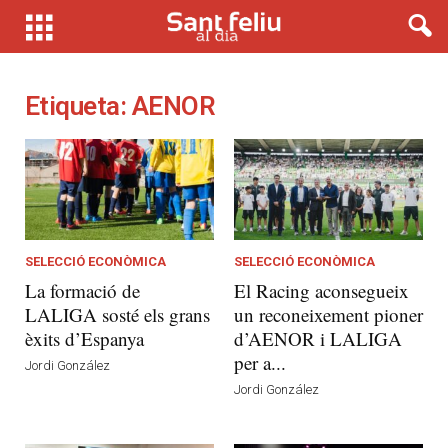
Etiqueta: AENOR
SELECCIÓ ECONÒMICA
SELECCIÓ ECONÒMICA
La formació de
El Racing aconsegueix
LALIGA sosté els grans
un reconeixement pioner
èxits d’Espanya
d’AENOR i LALIGA
per a...
Jordi González
Jordi González