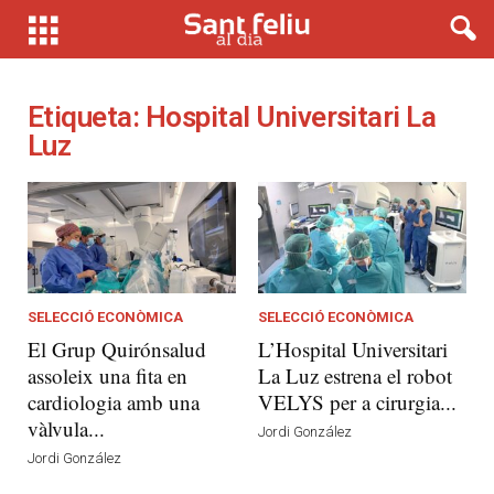
Etiqueta: Hospital Universitari La
Luz
SELECCIÓ ECONÒMICA
SELECCIÓ ECONÒMICA
El Grup Quirónsalud
L’Hospital Universitari
assoleix una fita en
La Luz estrena el robot
cardiologia amb una
VELYS per a cirurgia...
vàlvula...
Jordi González
Jordi González