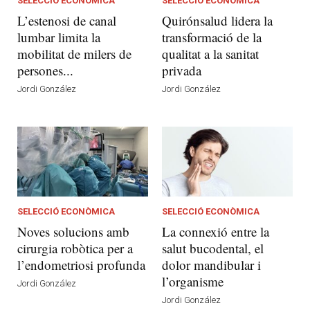
SELECCIÓ ECONÒMICA
SELECCIÓ ECONÒMICA
L’estenosi de canal
Quirónsalud lidera la
lumbar limita la
transformació de la
mobilitat de milers de
qualitat a la sanitat
persones...
privada
Jordi González
Jordi González
SELECCIÓ ECONÒMICA
SELECCIÓ ECONÒMICA
Noves solucions amb
La connexió entre la
cirurgia robòtica per a
salut bucodental, el
l’endometriosi profunda
dolor mandibular i
l’organisme
Jordi González
Jordi González