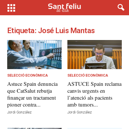
Etiqueta: José Luis Mantas
SELECCIÓ ECONÒMICA
SELECCIÓ ECONÒMICA
Astuce Spain denuncia
ASTUCE Spain reclama
que CatSalut rebutja
canvis urgents en
finançar un tractament
l’atenció als pacients
pioner contra...
amb tumors...
Jordi González
Jordi González