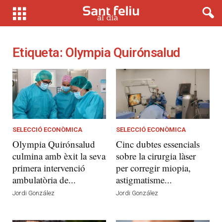
Etiqueta: Olympia Quirónsalud
SELECCIÓ ECONÒMICA
SELECCIÓ ECONÒMICA
Olympia Quirónsalud
Cinc dubtes essencials
culmina amb èxit la seva
sobre la cirurgia làser
primera intervenció
per corregir miopia,
ambulatòria de...
astigmatisme...
Jordi González
Jordi González