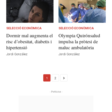
SELECCIÓ ECONÒMICA
SELECCIÓ ECONÒMICA
Dormir mal augmenta el
Olympia Quirónsalud
risc d’obesitat, diabetis i
impulsa la pròtesi de
hipertensió
maluc ambulatòria
Jordi González
Jordi González
1
2
- Publicitat -