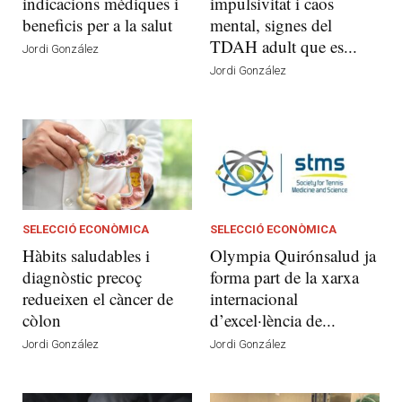
indicacions mèdiques i
impulsivitat i caos
beneficis per a la salut
mental, signes del
TDAH adult que es...
Jordi González
Jordi González
SELECCIÓ ECONÒMICA
SELECCIÓ ECONÒMICA
Hàbits saludables i
Olympia Quirónsalud ja
diagnòstic precoç
forma part de la xarxa
redueixen el càncer de
internacional
còlon
d’excel·lència de...
Jordi González
Jordi González