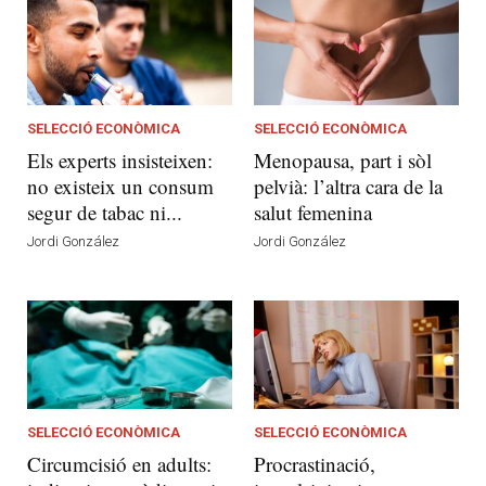
SELECCIÓ ECONÒMICA
SELECCIÓ ECONÒMICA
Els experts insisteixen:
Menopausa, part i sòl
no existeix un consum
pelvià: l’altra cara de la
segur de tabac ni...
salut femenina
Jordi González
Jordi González
SELECCIÓ ECONÒMICA
SELECCIÓ ECONÒMICA
Circumcisió en adults:
Procrastinació,