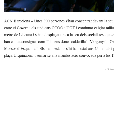
ACN Barcelona – Unes 300 persones s’han concentrat davant la seu de
entre el Govern i els sindicats CCOO i UGT i continuar exigint millore
metro de Llacuna i s’han desplaçat fins a la seu dels socialistes, que
han cantat consignes com ‘Illa, ens dones calderilla’, ‘Vergonya’, 
Mossos d’Esquadra”. Els manifestants s’hi han estat uns 45 minuts i
plaça Urquinaona, i sumar-se a la manifestació convocada per a les 1
- Et Re