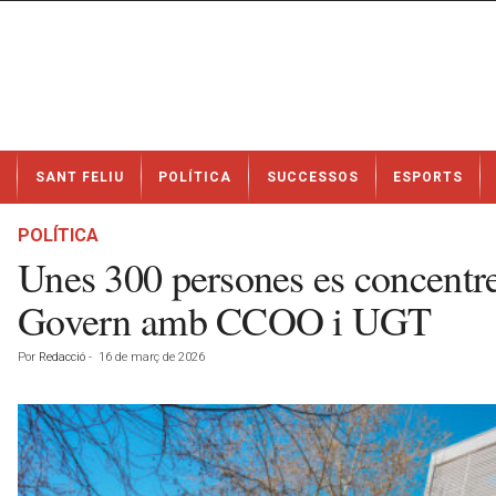
N
SANT FELIU
POLÍTICA
SUCCESSOS
ESPORTS
o
t
í
POLÍTICA
c
Unes 300 persones es concentre
i
e
Govern amb CCOO i UGT
s
d
Por
Redacció
-
16 de març de 2026
e
S
a
n
t
F