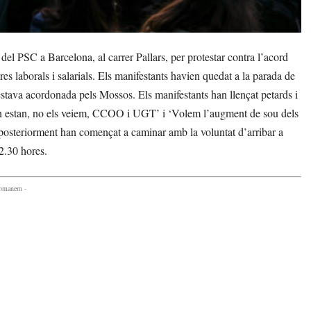
l PSC a Barcelona, al carrer Pallars, per protestar contra l’acord
s laborals i salarials. Els manifestants havien quedat a la parada de
 estava acordonada pels Mossos. Els manifestants han llençat petards i
‘On estan, no els veiem, CCOO i UGT’ i ‘Volem l’augment de sou dels
 posteriorment han començat a caminar amb la voluntat d’arribar a
2.30 hores.
comanem -