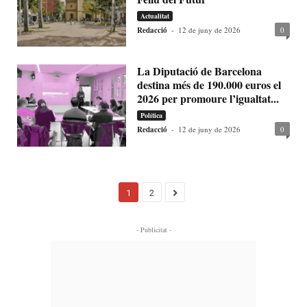
Actualitat
Redacció
-
12 de juny de 2026
0
La Diputació de Barcelona
destina més de 190.000 euros el
2026 per promoure l’igualtat...
Política
Redacció
-
12 de juny de 2026
0
1
2
- Publicitat -