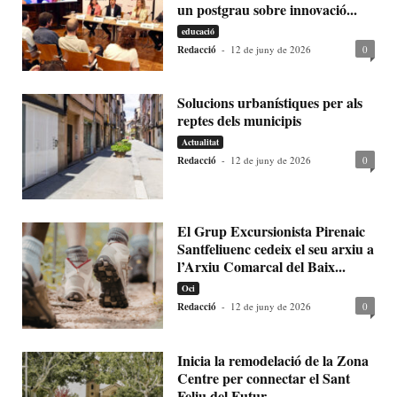
un postgrau sobre innovació...
educació
Redacció
-
12 de juny de 2026
0
Solucions urbanístiques per als
reptes dels municipis
Actualitat
Redacció
-
12 de juny de 2026
0
El Grup Excursionista Pirenaic
Santfeliuenc cedeix el seu arxiu a
l’Arxiu Comarcal del Baix...
Oci
Redacció
-
12 de juny de 2026
0
Inicia la remodelació de la Zona
Centre per connectar el Sant
Feliu del Futur