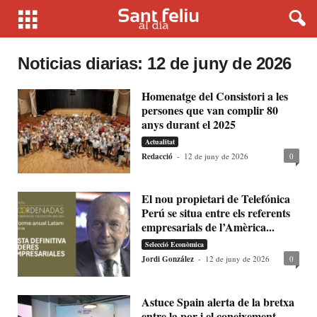
Noticias diarias: 12 de juny de 2026
Homenatge del Consistori a les
persones que van complir 80
anys durant el 2025
Actualitat
Redacció
-
12 de juny de 2026
0
El nou propietari de Telefónica
Perú se situa entre els referents
empresarials de l’Amèrica...
Selecció Econòmica
Jordi González
-
12 de juny de 2026
0
Astuce Spain alerta de la bretxa
entre la por i el coneixement