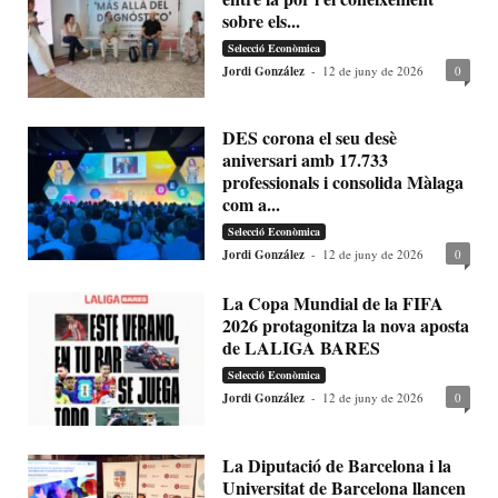
sobre els...
Selecció Econòmica
Jordi González
-
12 de juny de 2026
0
DES corona el seu desè
aniversari amb 17.733
professionals i consolida Màlaga
com a...
Selecció Econòmica
Jordi González
-
12 de juny de 2026
0
La Copa Mundial de la FIFA
2026 protagonitza la nova aposta
de LALIGA BARES
Selecció Econòmica
Jordi González
-
12 de juny de 2026
0
La Diputació de Barcelona i la
Universitat de Barcelona llancen