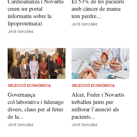
Cardioalianza i Novartis
El 53% de les pacients
creen un portal
amb càncer de mama
informatiu sobre la
tem perdre...
lipoproteïna(a)
Jordi González
Jordi González
SELECCIÓ ECONÒMICA
SELECCIÓ ECONÒMICA
Governança
Alcer, Feder i Novartis
col·laborativa i lideratge
treballen junts per
divers, claus per al futur
millorar l’atenció als
de la...
pacients...
Jordi González
Jordi González