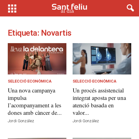
Etiqueta: Novartis
SELECCIÓ ECONÒMICA
SELECCIÓ ECONÒMICA
Una nova campanya
Un procés assistencial
impulsa
integrat aposta per una
l’acompanyament a les
atenció basada en
dones amb càncer de...
valor...
Jordi González
Jordi González