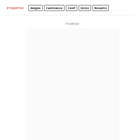
ETIQUETAS
Amgen
Centivence
Cesif
Inizio
Novartis
- Publicitat -